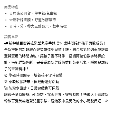
本島宅配-活動商品
商品特色
免運費
☆原廠公司貨，學生錶/兒童錶
☆新幹線圖騰，舒適矽膠錶帶
離島宅配-常溫商品
☆時、分、秒大三針顯示，數字時標
免運費
銷售重點
🚄 新幹線百變英雄造型兒童手錶 ⌚✨ 讓時間陪伴孩子勇敢成長！
全新推出的新幹線百變英雄造型兒童手錶，結合帥氣的列車英雄造
型與實用的時間功能，讓孩子愛不釋手！易讀阿拉伯數字時標設
計，搭配鮮豔色彩，完美還原新幹線英雄的英勇形象，瞬間點燃孩
子的冒險精神！
⏰ 準確時間顯示，培養孩子守時習慣
💡 柔軟矽膠錶帶，佩戴舒適好活動
🚀 防潑水設計，日常遊戲也可佩戴
讓孩子隨時變身小小英雄，探索世界、守護時間！快來入手這款新
幹線百變英雄造型兒童手錶，送給家中最勇敢的小小駕駛員吧！🎉