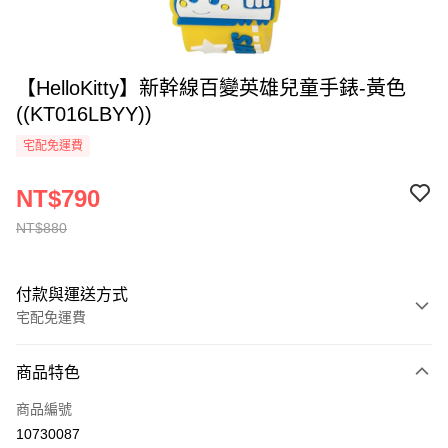
【HelloKitty】新幹線百變英雄兒童手錶-黃色
((KT016LBYY))
宅配免運費
NT$790
NT$880
付款與運送方式
宅配免運費
付款方式
商品特色
全家線上支付
商品編號
運送方式
10730087