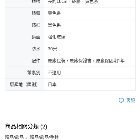
錶帶
長約18cm，矽膠，黃色系
錶盤
黃色系
錶框
黑色系
鏡面
強化玻璃
防水
30米
配件
原廠包裝，原廠保證書，原廠保固期1年
葷素別
不適用
原產地（國別）
日本
客服
商品相關分類 (2)
精品/飾品
精品/飾品/手錶