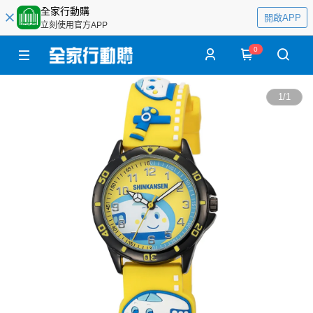
全家行動購
開啟APP
立刻使用官方APP
0
1
/
1