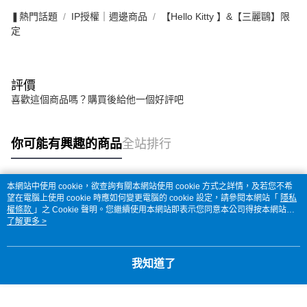
❚熱門話題
IP授權｜週邊商品
【Hello Kitty 】&【三麗鷗】限
定
評價
喜歡這個商品嗎？購買後給他一個好評吧
你可能有興趣的商品
全站排行
本網站中使用 cookie，欲查詢有關本網站使用 cookie 方式之詳情，及若您不希
熱門標籤
望在電腦上使用 cookie 時應如何變更電腦的 cookie 設定，請參閱本網站「
隱私
權條款
」之 Cookie 聲明。您繼續使用本網站即表示您同意本公司得按本網站使
用條款之 Cookie 聲明使用 cookie。
了解更多 >
我知道了