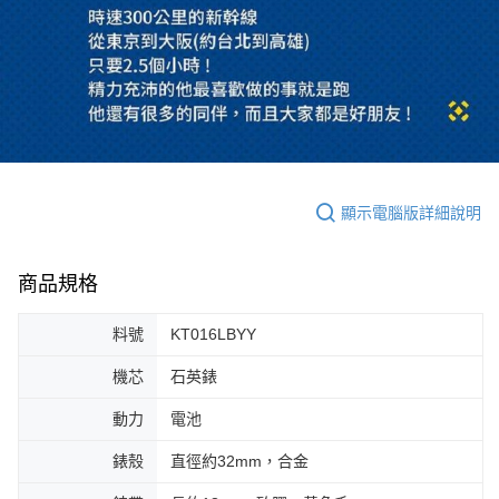
顯示電腦版詳細說明
商品規格
料號
KT016LBYY
機芯
石英錶
動力
電池
錶殼
直徑約32mm，合金