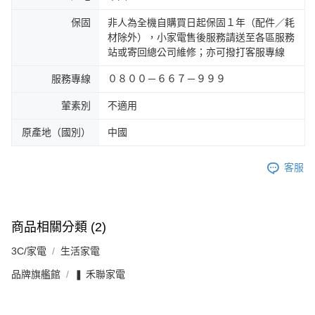
保固
非人為全機自購買日起保固１年（配件／耗
材除外），小家電售後服務請送至各區服務
站或寄回總公司維修；亦可撥打客服專線
服務專線
０８００－６６７－９９９
葷素別
不適用
原產地（國別）
中國
客服
商品相關分類 (2)
3C/家電
生活家電
品牌旗艦館
❚ 禾聯家電