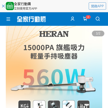
全家行動購
開啟APP
立刻使用官方APP
0
1
/
2