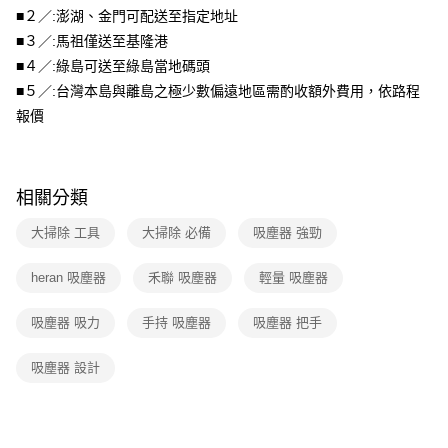
■２／:澎湖、金門可配送至指定地址
■３／:馬祖僅送至基隆港
■４／:綠島可送至綠島當地碼頭
■５／:台灣本島與離島之極少數偏遠地區需酌收額外費用，依路程
報價
相關分類
大掃除 工具
大掃除 必備
吸塵器 強勁
heran 吸塵器
禾聯 吸塵器
輕量 吸塵器
吸塵器 吸力
手持 吸塵器
吸塵器 把手
吸塵器 設計