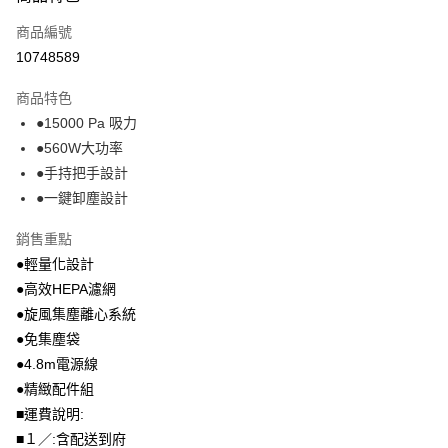
運送方式
商品編號
全家取貨付款
10748589
免運費
商品特色
常溫-付款後全家取貨
●15000 Pa 吸力
免運費
●560W大功率
●手持把手設計
●一鍵卸塵設計
銷售重點
●輕量化設計
●高效HEPA濾網
●旋風集塵離心系統
●免集塵袋
●4.8m電源線
●精緻配件組
■運費說明:
■１／:含配送到府