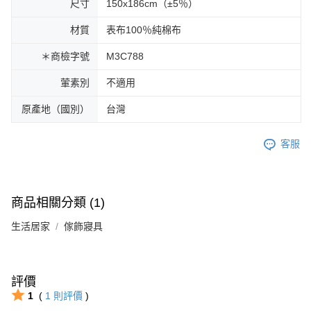
尺寸
150x186cm（±5％）
材質
表布100％純棉布
＊商檢字號
M3C788
葷素別
不適用
原產地（國別）
台灣
客服
商品相關分類 (1)
生活居家
傢飾寢具
評價
1
(
1
則評價
)