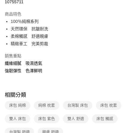
運送方式
10755711
本島宅配-活動商品
商品特色
免運費
100％純棉系列
天然環保 抗皺耐洗
離島宅配-常溫商品
柔棉觸感 舒適親膚
免運費
精緻車工 完美剪裁
銷售重點
纖維細膩 吸濕透氣
強韌彈性 色澤鮮明
相關分類
床包 純棉
純棉 枕套
台灣製 床包
床包 枕套
雙人 床包
床包 紫色
雙人 舒適
床包 觸感
台灣製 舒適
親膚 舒適