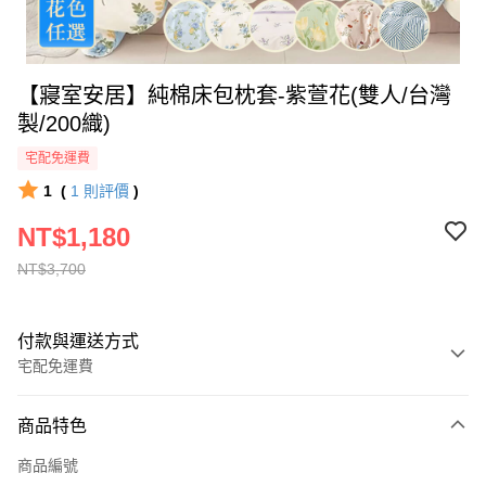
【寢室安居】純棉床包枕套-紫萱花(雙人/台灣
製/200織)
宅配免運費
1
(
1
則評價
)
NT$1,180
NT$3,700
付款與運送方式
宅配免運費
付款方式
商品特色
全家線上支付
商品編號