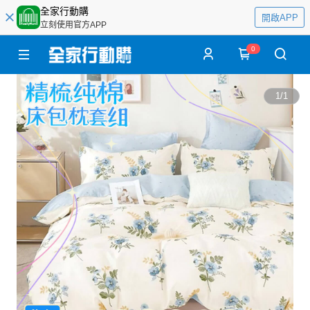
全家行動購
開啟APP
立刻使用官方APP
0
1
/
1