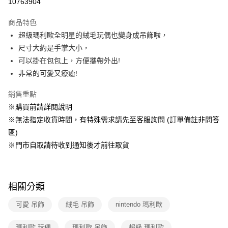
10763904
運送方式
商品特色
超級瑪利歐全明星的絨毛玩偶也變身成吊飾啦，
全家取貨付款
尺寸大約是手掌大小，
免運費
可以掛在包包上，方便攜帶外出!
常溫-付款後全家取貨
非常的可愛又療癒!
免運費
銷售重點
※購買前請詳閱說明
※無法指定收貨時間，有特殊需求請先至客服詢問 (訂單備註非問答
區)
※門市自取請待收到通知後才前往取貨
相關分類
可愛 吊飾
絨毛 吊飾
nintendo 瑪利歐
瑪利歐 玩偶
瑪利歐 吊飾
超級 瑪利歐