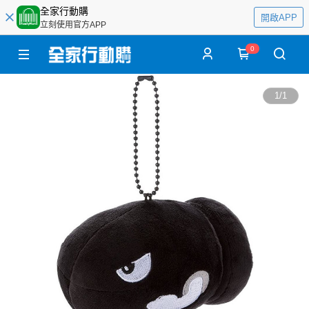
全家行動購
開啟APP
立刻使用官方APP
0
1
/
1