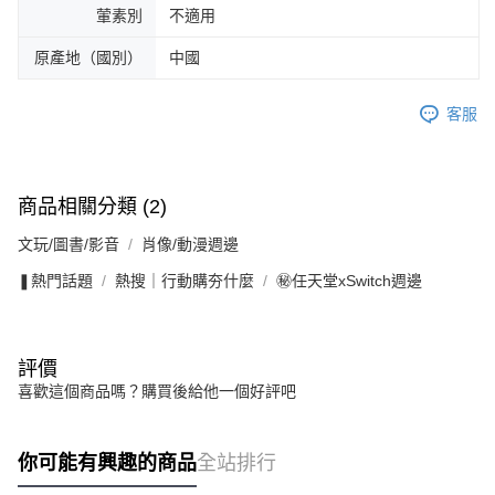
葷素別
不適用
原產地（國別）
中國
客服
商品相關分類 (2)
文玩/圖書/影音
肖像/動漫週邊
❚熱門話題
熱搜｜行動購夯什麼
㊙任天堂xSwitch週邊
評價
喜歡這個商品嗎？購買後給他一個好評吧
你可能有興趣的商品
全站排行