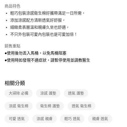
本島宅配-活動商品
商品特色
免運費
輕巧包裝涼感衛生棉好攜帶滿足一日所需，
添加涼感配方清新透氣好舒服，
離島宅配-常溫商品
細緻柔表層溫和親膚久坐也舒適，
免運費
不只外包裝可愛內包裝也是可愛加倍！
銷售重點
●使用後勿丟入馬桶，以免馬桶阻塞
●使用時如發現不適症狀，請暫停使用並請教醫生
相關分類
大掃除 必備
涼感 護墊
透氣 護墊
涼感 衛生棉
衛生棉 護墊
透氣 衛生棉
可愛 透氣
涼感 親膚
輕巧 透氣
親膚 透氣