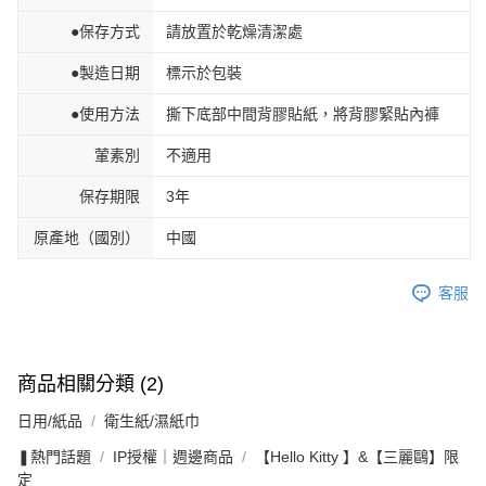
●保存方式
請放置於乾燥清潔處
●製造日期
標示於包裝
●使用方法
撕下底部中間背膠貼紙，將背膠緊貼內褲
葷素別
不適用
保存期限
3年
原產地（國別）
中國
客服
商品相關分類 (2)
日用/紙品
衛生紙/濕紙巾
❚熱門話題
IP授權｜週邊商品
【Hello Kitty 】&【三麗鷗】限
定