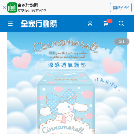
全家行動購
開啟APP
立刻使用官方APP
0
1
/
1