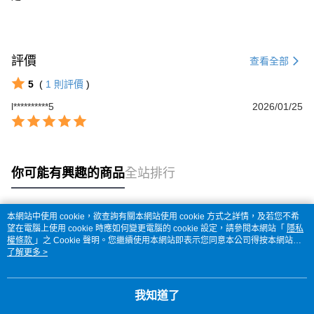
評價
查看全部
5
(
1
則評價
)
l**********5
2026/01/25
你可能有興趣的商品
全站排行
本網站中使用 cookie，欲查詢有關本網站使用 cookie 方式之詳情，及若您不希
熱門標籤
望在電腦上使用 cookie 時應如何變更電腦的 cookie 設定，請參閱本網站「
隱私
權條款
」之 Cookie 聲明。您繼續使用本網站即表示您同意本公司得按本網站使
用條款之 Cookie 聲明使用 cookie。
了解更多 >
我知道了