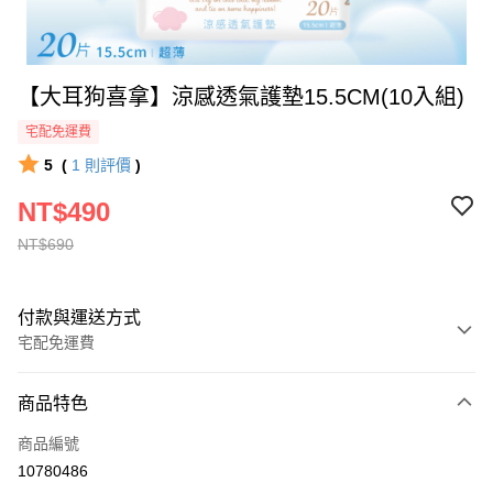
【大耳狗喜拿】涼感透氣護墊15.5CM(10入組)
宅配免運費
5
(
1
則評價
)
NT$490
NT$690
付款與運送方式
宅配免運費
付款方式
商品特色
全家線上支付
商品編號
運送方式
10780486