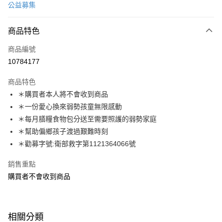
公益募集
運送方式
商品特色
本島宅配-活動商品
免運費
商品編號
10784177
離島宅配-常溫商品
免運費
商品特色
＊購買者本人將不會收到商品
＊一份愛心換來弱勢孩童無限感動
＊每月膳糧食物包分送至需要照護的弱勢家庭
＊幫助偏鄉孩子渡過艱難時刻
＊勸募字號:衛部救字第1121364066號
銷售重點
購買者不會收到商品
相關分類