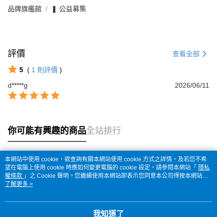
品牌旗艦館
❚ 公益募集
評價
查看全部
5
(
1
則評價
)
d*****g
2026/06/11
你可能有興趣的商品
全站排行
本網站中使用 cookie，欲查詢有關本網站使用 cookie 方式之詳情，及若您不希
熱門標籤
望在電腦上使用 cookie 時應如何變更電腦的 cookie 設定，請參閱本網站「
隱私
權條款
」之 Cookie 聲明。您繼續使用本網站即表示您同意本公司得按本網站使
用條款之 Cookie 聲明使用 cookie。
了解更多 >
我知道了