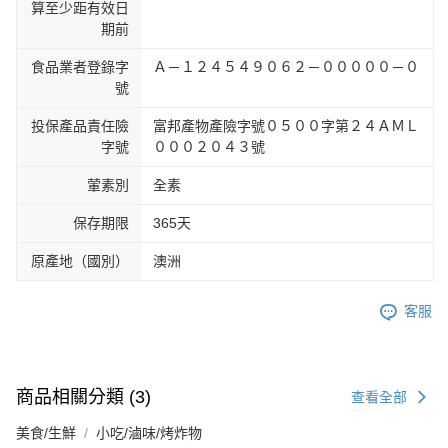
算至少距有效日
期前
食品業者登錄字
Ａ－１２４５４９０６２－０００００－０
號
投保產品責任險
富邦產物產險字號０５００字第２４ＡＭＬ
字號
０００２０４３號
葷素別
全素
保存期限
365天
原產地（國別）
澳洲
客服
商品相關分類 (3)
查看全部
美食/生鮮
小吃/滷味/烤炸物