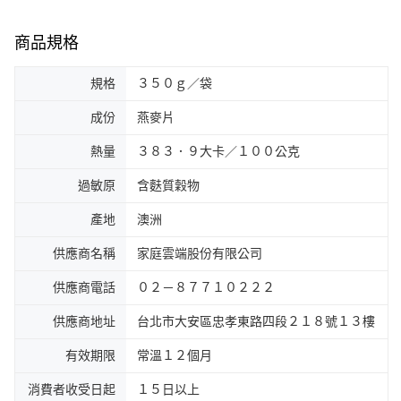
商品規格
規格
３５０ｇ／袋
成份
燕麥片
熱量
３８３．９大卡／１００公克
過敏原
含麩質穀物
產地
澳洲
供應商名稱
家庭雲端股份有限公司
供應商電話
０２－８７７１０２２２
供應商地址
台北市大安區忠孝東路四段２１８號１３樓
有效期限
常溫１２個月
消費者收受日起
１５日以上