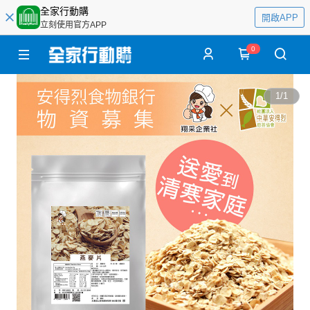
全家行動購
開啟APP
立刻使用官方APP
0
1
/
1