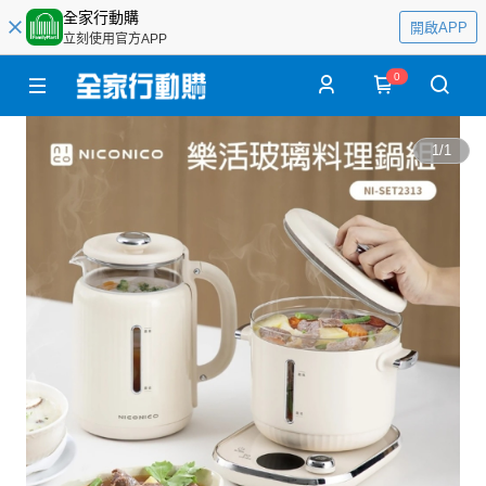
全家行動購
開啟APP
立刻使用官方APP
0
1
/
1