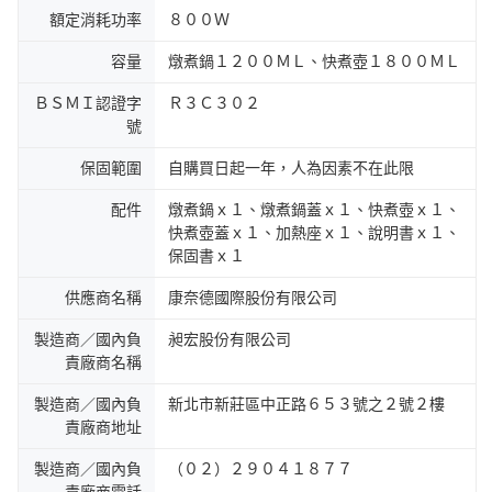
額定消耗功率
８００Ｗ
容量
燉煮鍋１２００ＭＬ、快煮壺１８００ＭＬ
ＢＳＭＩ認證字
Ｒ３Ｃ３０２
號
保固範圍
自購買日起一年，人為因素不在此限
配件
燉煮鍋ｘ１、燉煮鍋蓋ｘ１、快煮壺ｘ１、
快煮壺蓋ｘ１、加熱座ｘ１、說明書ｘ１、
保固書ｘ１
供應商名稱
康奈德國際股份有限公司
製造商／國內負
昶宏股份有限公司
責廠商名稱
製造商／國內負
新北市新莊區中正路６５３號之２號２樓
責廠商地址
製造商／國內負
（０２）２９０４１８７７