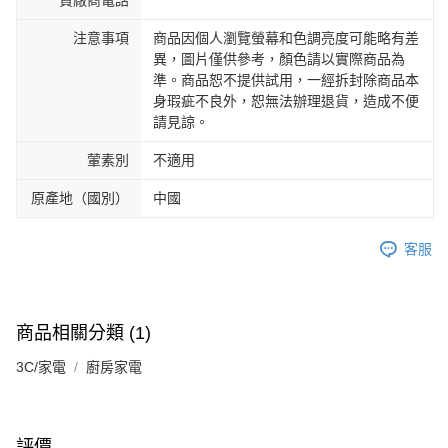
責廠商電話
注意事項
商品因個人瀏覽螢幕和色調亮度可能略有差
異，圖片僅供參考，顏色請以實際商品為
準。商品恕不提供試用，一經拆封除商品本
身瑕疵不良外，恕無法辦理退貨，造成不便
請見諒。
葷素別
不適用
原產地（國別）
中國
客服
商品相關分類 (1)
3C/家電
廚房家電
評價