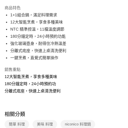
本島宅配-活動商品
商品特色
免運費
1+1組合鍋，滿足料理需求
12大智能烹煮，享食多種美味
離島宅配-常溫商品
NTC 精準控溫，11檔溫度調節
免運費
180分鐘定時，24小時預約功能
強化玻璃壺身，耐得住冷熱溫差
分離式底座，快速上桌清洗便利
一鍵烹煮，直覺式簡單操作
銷售重點
12大智能烹煮，享食多種美味
180分鐘定時，24小時預約功
分離式底座，快速上桌清洗便利
相關分類
簡單 料理
美味 料理
niconico 料理鍋