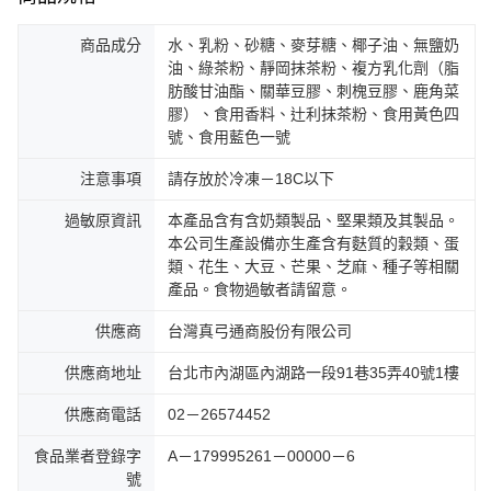
商品成分
水、乳粉、砂糖、麥芽糖、椰子油、無鹽奶
油、綠茶粉、靜岡抹茶粉、複方乳化劑（脂
肪酸甘油酯、關華豆膠、刺槐豆膠、鹿角菜
膠）、食用香料、辻利抹茶粉、食用黃色四
號、食用藍色一號
注意事項
請存放於冷凍－18C以下
過敏原資訊
本產品含有含奶類製品、堅果類及其製品。
本公司生產設備亦生產含有麩質的穀類、蛋
類、花生、大豆、芒果、芝麻、種子等相關
產品。食物過敏者請留意。
供應商
台灣真弓通商股份有限公司
供應商地址
台北市內湖區內湖路一段91巷35弄40號1樓
供應商電話
02－26574452
食品業者登錄字
A－179995261－00000－6
號