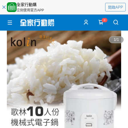
全家行動購
開啟APP
立刻使用官方APP
0
1
/
1