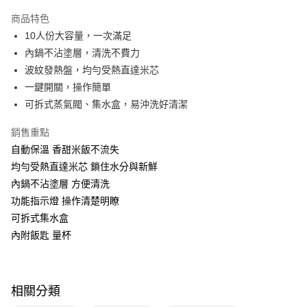
本島宅配-活動商品
商品特色
免運費
10人份大容量，一次滿足
內鍋不沾塗層，清洗不費力
離島宅配-常溫商品
波紋發熱盤，均勻受熱直達米芯
免運費
一鍵開關，操作簡單
可拆式蒸氣閥、集水盒，易沖洗好清潔
銷售重點
自動保溫 香甜米飯不流失
均勻受熱直達米芯 鎖住水分與新鮮
內鍋不沾塗層 方便清洗
功能指示燈 操作清楚明瞭
可拆式集水盒
內附飯匙 量杯
相關分類