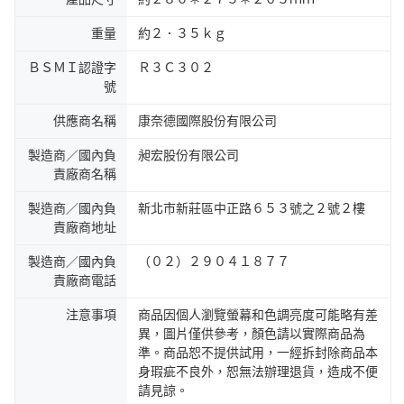
重量
約２．３５ｋｇ
ＢＳＭＩ認證字
Ｒ３Ｃ３０２
號
供應商名稱
康奈德國際股份有限公司
製造商／國內負
昶宏股份有限公司
責廠商名稱
製造商／國內負
新北市新莊區中正路６５３號之２號２樓
責廠商地址
製造商／國內負
（０２）２９０４１８７７
責廠商電話
注意事項
商品因個人瀏覽螢幕和色調亮度可能略有差
異，圖片僅供參考，顏色請以實際商品為
準。商品恕不提供試用，一經拆封除商品本
身瑕疵不良外，恕無法辦理退貨，造成不便
請見諒。