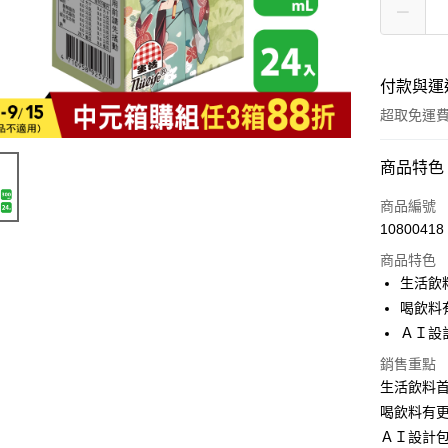
付款與運
超取免運
付款方式
商品特色
全家線上
商品編號
10800418
超商取貨
商品特色
生活飲
運送方式
喝飲料
ＡＩ設
全家取貨
銷售重點
免運費
生活飲料
常溫-付款
喝飲料有
免運費
ＡＩ設計