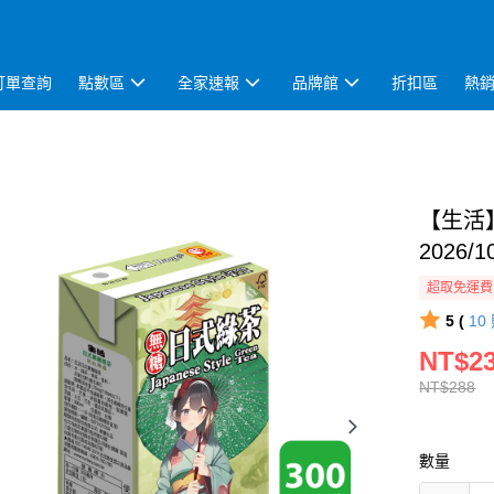
訂單查詢
點數區
全家速報
品牌館
折扣區
熱
【生活】
2026/1
超取免運費
5 (
10
NT$2
NT$288
數量