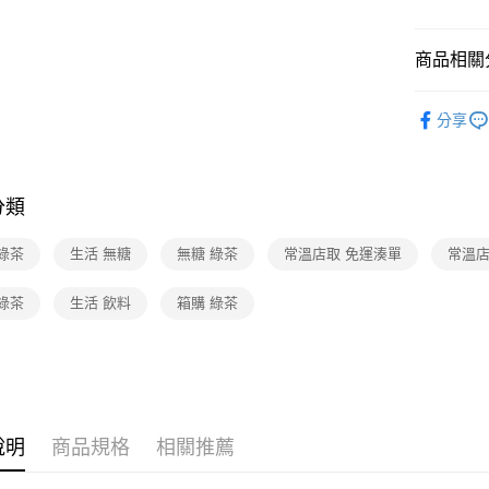
商品相關分
食品/飲料
分享
人氣商品
❚熱門話
分類
❚熱門話
❚熱門話
綠茶
生活 無糖
無糖 綠茶
常溫店取 免運湊單
常溫店
店配
綠茶
生活 飲料
箱購 綠茶
❚本月主
❚本月主
❚本月主
❚熱門話
說明
商品規格
相關推薦