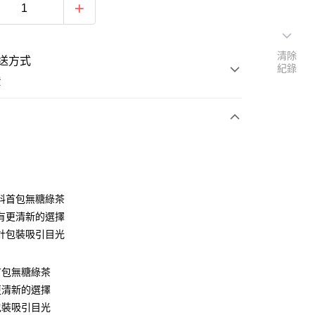
清除
送方式
紀錄
費
支付
付款
料首包無糖綠茶
有更清新的選擇
計包裝吸引目光
付款
首包無糖綠茶
後全家取貨
更清新的選擇
包裝吸引目光