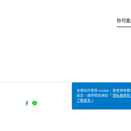
你可能
本網站中使用 cookie，欲查詢有關
設定，請參閱本網站「
隱私權條款
使用 cookie。
了解更多 >