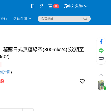
0
中文 (繁體)
銷排行
活動資訊
箱購日式無糖綠茶(300mlx24)(效期至
0/02)
則評價
)
39