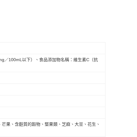
g／100mL以下）、食品添加物名稱：維生素C（抗
、芒果、含麩質的穀物、堅果類、芝麻、大豆、花生、