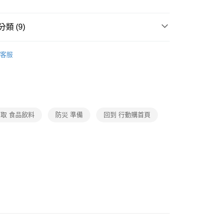
類 (9)
飲料
客服
推薦
題
時事話題｜推薦品
做好準備｜防災專區
題
整箱入手｜囤貨好物
箱購水飲
題
常溫店配｜購物指南
食品/調味/乳品/飲料｜常溫
取 食品飲料
防災 準備
回到 行動購首頁
打
夏日瘦身大作戰
低卡無負擔-食品/飲料
打
世界級普渡
中元箱購組
打
世界級普渡
中元袋著走
題
熱搜｜行動購夯什麼
㊙中元普渡這裡選