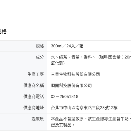
規格
規格
300ml／24入／箱
成分
水、綠茶、青茶、香料、（咖啡因含量：20m
氧化劑）
生產工廠
三皇生物科技股份有限公司
供應商名稱
順開科技股份有限公司
供應商電話
02－25051818
供應商地址
台北市中山區南京東路三段28號12樓
過敏原
本產品不含過敏原。該生產線亦生產含牛奶
蛋及其製品。