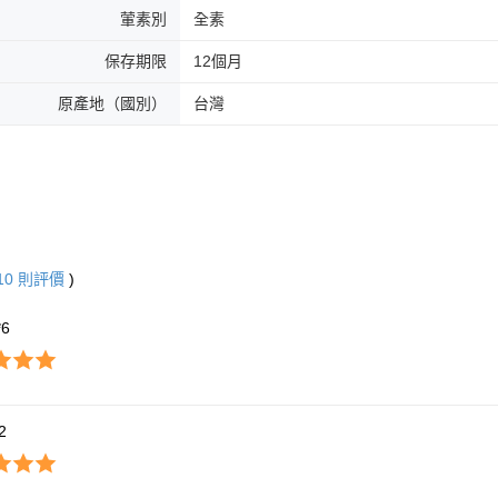
葷素別
全素
保存期限
12個月
原產地（國別）
台灣
10
則評價
)
*6
*2