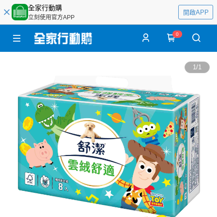
全家行動購
開啟APP
立刻使用官方APP
0
1
/
1