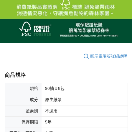
顯示電腦版詳細說明
商品規格
規格
90抽ｘ8包
成分
原生紙漿
葷素別
不適用
保存期限
5年