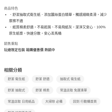
運送方式
商品特色
．舒潔抽取式衛生紙．添加蠶絲蛋白精華，觸感細緻柔滑，減少
全家取貨付款
摩擦不適
免運費
．紙質棉柔舒適，不易起屑、不易飛紙灰，潔淨又安心．100%
常溫-付款後全家取貨
原生紙漿，快速分散，安心丟馬桶
免運費
銷售重點
玩總限定包裝 箱購優惠價 熱銷中
相關分類
舒潔 衛生紙
舒潔 舒適
抽取式 衛生紙
舒潔 抽取式
舒潔 棉柔
常溫店取 免運湊單
常溫店取 日用紙品
大掃除 必備
回到 行動購首頁