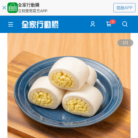
全家行動購
開啟APP
立刻使用官方APP
0
1
/
1