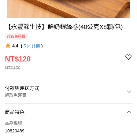
【永豐餘生技】鮮奶銀絲卷(40公克X8顆/包)
超取免運費
4.4
(
5
則評價
)
NT$120
NT$150
付款與運送方式
超取免運費
付款方式
商品特色
全家線上支付
商品編號
超商取貨付款
10820489