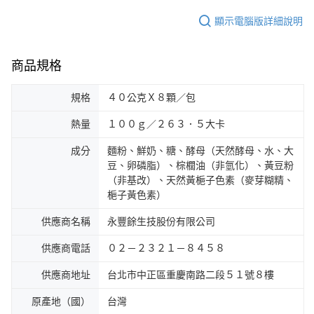
顯示電腦版詳細說明
商品規格
規格
４０公克Ｘ８顆／包
熱量
１００ｇ／２６３．５大卡
成分
麵粉、鮮奶、糖、酵母（天然酵母、水、大
豆、卵磷脂）、棕櫚油（非氫化）、黃豆粉
（非基改）、天然黃梔子色素（麥芽糊精、
梔子黃色素）
供應商名稱
永豐餘生技股份有限公司
供應商電話
０２－２３２１－８４５８
供應商地址
台北市中正區重慶南路二段５１號８樓
原產地（國）
台灣