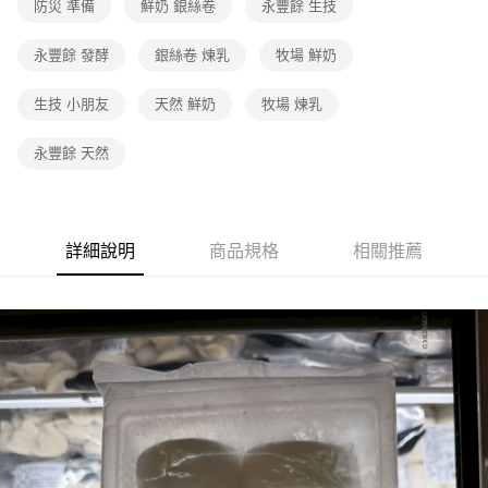
防災 準備
鮮奶 銀絲卷
永豐餘 生技
永豐餘 發酵
銀絲卷 煉乳
牧場 鮮奶
生技 小朋友
天然 鮮奶
牧場 煉乳
永豐餘 天然
詳細說明
商品規格
相關推薦