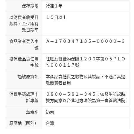
保存期限
冷凍１年
以消費者收受日
１５日以上
起算，至少距有
效日期前
食品業者登入字
Ａ－１７０８４７１３５－０００００－３
號
投保產品責任險
旺旺友聯產物保險１２００字第０５ＰＬＯ
字號
Ｎ０００１１７號
過敏原資訊
本產品含麩質之穀物及其製品，不適合其過
敏體質者食用
消費爭議處理申
０８００－５８１－３４５；如發生訴訟時
訴專線
雙方同意以台北地方法院為第一審管轄法院
葷素別
奶素
原產地（國別）
台灣