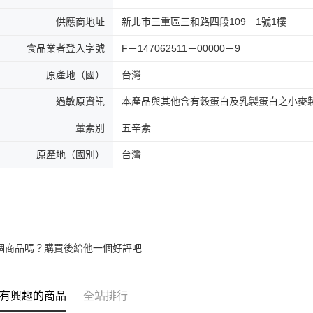
供應商地址
新北市三重區三和路四段109－1號1樓
食品業者登入字號
F－147062511－00000－9
原產地（國）
台灣
過敏原資訊
本產品與其他含有穀蛋白及乳製蛋白之小麥
葷素別
五辛素
原產地（國別）
台灣
個商品嗎？購買後給他一個好評吧
有興趣的商品
全站排行