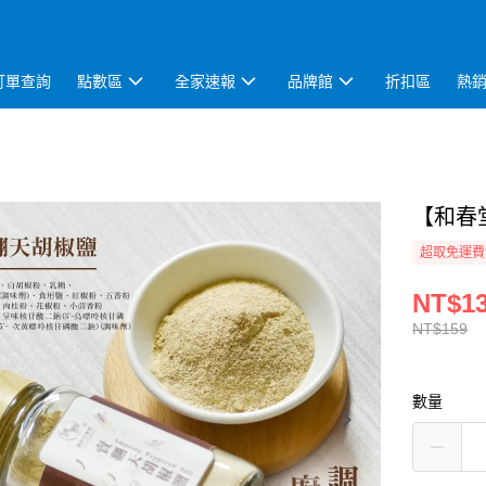
訂單查詢
點數區
全家速報
品牌館
折扣區
熱
【和春堂
超取免運費
NT$1
NT$159
數量