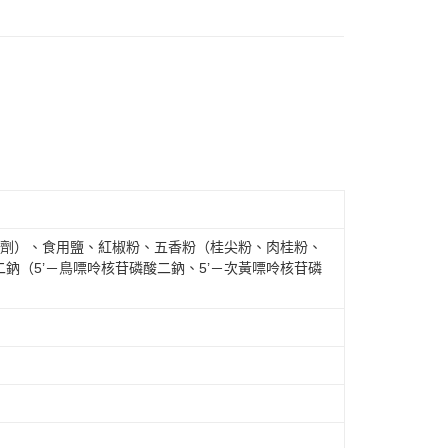
味劑）、食用鹽、紅椒粉、五香粉（桂尖粉、肉桂粉、
鈉（5’－鳥嘌呤核苷磷酸二鈉、5’－次黃嘌呤核苷磷