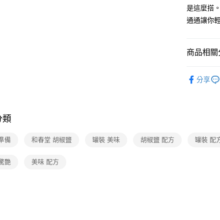
是這麼搭
通通讓你
商品相關分
食品/飲料
分享
❚熱門話
❚本月主
分類
❚本月主
準備
和春堂 胡椒鹽
罐裝 美味
胡椒鹽 配方
罐裝 配
驚艷
美味 配方