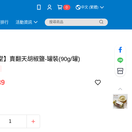
0
中文 (繁體)
銷排行
活動資訊
】賣翻天胡椒鹽-罐裝(90g/罐)
39