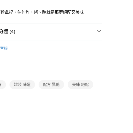
。
輕鬆拿捏，任何炸、烤、醃就是那麼絕配又美味
類 (4)
南北貨/油品/調味料/罐頭
客服
題
時事話題｜推薦品
做好準備｜防災專區
打
月圓好食光
炙友極饗-食材/用品
打
世界級普渡
中元袋著走
方
罐裝 味道
配方 驚艷
美味 絕配