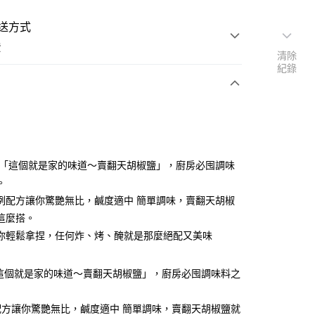
送方式
費
清除
紀錄
支付
付款
 「這個就是家的味道～賣翻天胡椒鹽」，廚房必囤調味
。
例配方讓你驚艷無比，鹹度適中 簡單調味，賣翻天胡椒
付款
這麼搭。
你輕鬆拿捏，任何炸、烤、醃就是那麼絕配又美味
後全家取貨
「這個就是家的味道～賣翻天胡椒鹽」，廚房必囤調味料之
配方讓你驚艷無比，鹹度適中 簡單調味，賣翻天胡椒鹽就