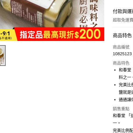
付款與運
超取免運
付款方式
商品特色
全家線上
商品編號
10825123
超商取貨
商品特色
和春堂
運送方式
料之一
完美比
全家取貨
鹽就是
免運費
通通讓
常溫-付款
銷售重點
免運費
和春堂 
一。
完美比例