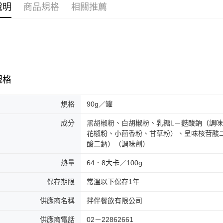
說明
商品規格
相關推薦
規格
規格
90g／罐
成分
黑胡椒粉、白胡椒粉、乳糖L－麩酸鈉（調
花椒粉、小茴香粉、甘草粉）、呈味核苷酸二
酸二鈉）（調味劑）
熱量
64．8大卡／100g
保存期限
常溫以下保存1年
供應商名稱
拌伴餐飲有限公司
供應商電話
02－22862661