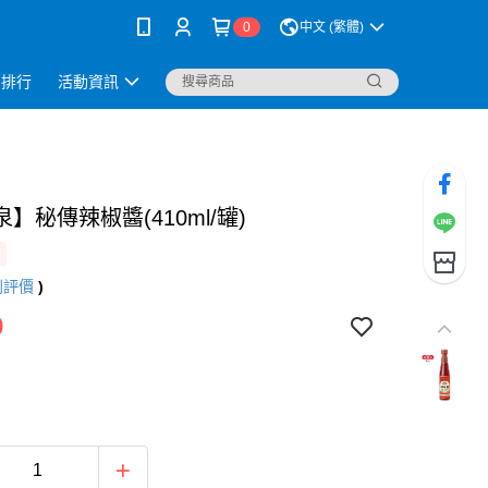
0
中文 (繁體)
銷排行
活動資訊
】秘傳辣椒醬(410ml/罐)
則評價
)
9