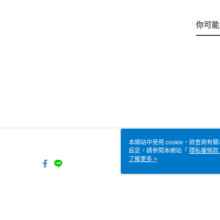
你可能
本網站中使用 cookie，欲查詢有關
設定，請參閱本網站「
隱私權條款
使用 cookie。
了解更多 >