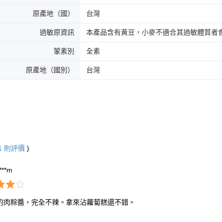
原產地（國）
台灣
過敏原資訊
本產品含有黃豆，小麥不適合其過敏體質者
葷素別
全素
原產地（國別）
台灣
1
則評價
)
****m
的肉粽醬，完全不辣。拿來沾蘿蔔糕還不錯。