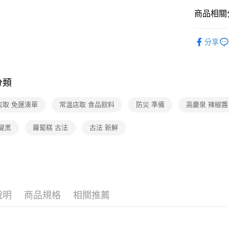
商品相關分
食品/飲料
分享
❚熱門話
❚熱門話
分類
❚熱門話
店配
店取 免運湊單
常溫店取 食品飲料
防災 準備
高慶泉 辣椒醬
❚本月主
變黑
蘿蔔糕 古法
古法 新鮮
❚本月主
說明
商品規格
相關推薦