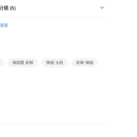
類 (6)
南北貨/油品/調味料/罐頭
客服
題
時事話題｜推薦品
做好準備｜防災專區
題
復熱即食｜主題美味
辣味料理
題
常溫店配｜購物指南
食品/調味/乳品/飲料｜常溫
辣椒醬 新鮮
辣椒 水餃
新鮮 辣椒
打
月圓好食光
炙友極饗-食材/用品
打
世界級普渡
中元袋著走