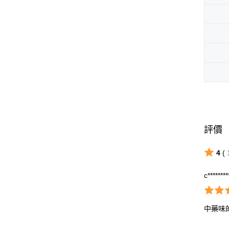
評價
4
(
c*******
中藥味