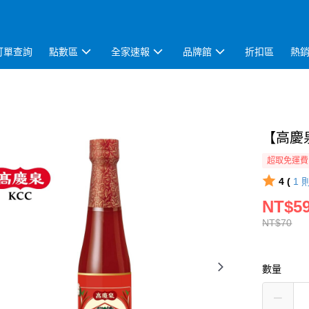
訂單查詢
點數區
全家速報
品牌館
折扣區
熱
【高慶泉
超取免運費
4 (
1
NT$5
NT$70
數量