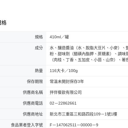
規格
規格
410ml／罐
成分
水、釀造醬油（水、脫脂大豆片、小麥）、
粉、甜味劑（醋磺內酯鉀、蔗糖素）、調味
（肉桂、丁香、五加皮、小茴、山奈）、著色
熱量
116大卡／100g
保存期限
常溫未開封保存3年
供應商名稱
拌伴餐飲有限公司
供應商電話
02－22862661
供應商地址
新北市三重區三和路四段109－1號1樓
食品業者登入字號
F－147062511－00000－9