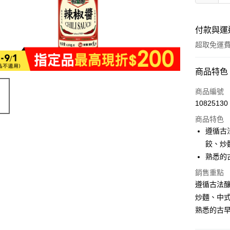
付款與運
超取免運
付款方式
商品特色
全家線上
商品編號
10825130
超商取貨
商品特色
遵循古
運送方式
餃、炒
熟悉的
全家取貨
銷售重點
免運費
遵循古法
常溫-付款
炒麵、中
免運費
熟悉的古