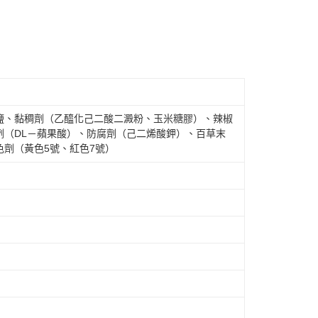
鹽、黏稠劑（乙醯化己二酸二澱粉、玉米糖膠）、辣椒
劑（DL－蘋果酸）、防腐劑（己二烯酸鉀）、百草末
劑（黃色5號、紅色7號）