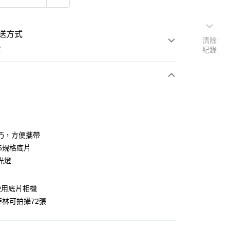
送方式
清除
費
紀錄
支付
巧，方便攜帶
活動商品
35規格底片
光燈
常溫商品
使用底片相機
菲林可拍攝72張