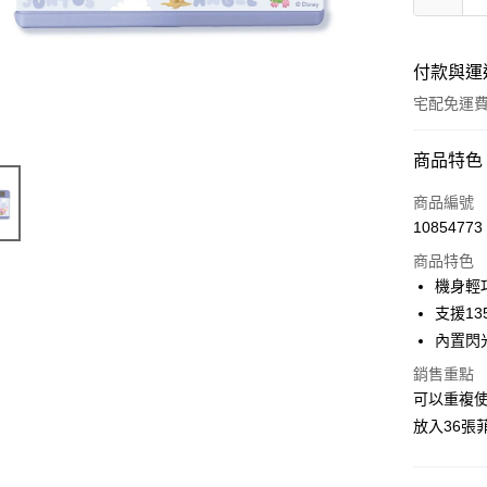
付款與運
宅配免運
付款方式
商品特色
全家線上
商品編號
10854773
商品特色
運送方式
機身輕
本島宅配-
支援1
免運費
內置閃
銷售重點
離島宅配-
可以重複
免運費
放入36張