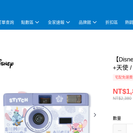
訂單查詢
點數區
全家速報
品牌館
折扣區
熱
【Dis
+天使 / 
宅配免運費
NT$1,
NT$2,380
數量