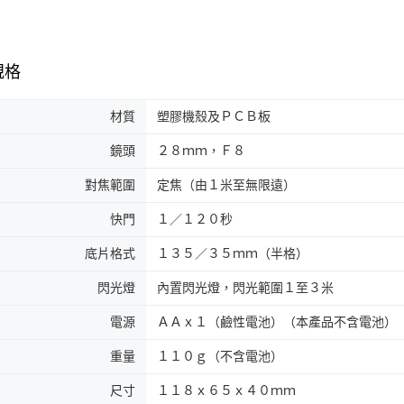
規格
材質
塑膠機殼及ＰＣＢ板
鏡頭
２８ｍｍ，Ｆ８
對焦範圍
定焦（由１米至無限遠）
快門
１／１２０秒
底片格式
１３５／３５ｍｍ（半格）
閃光燈
內置閃光燈，閃光範圍１至３米
電源
ＡＡｘ１（鹼性電池）（本產品不含電池）
重量
１１０ｇ（不含電池）
尺寸
１１８ｘ６５ｘ４０ｍｍ