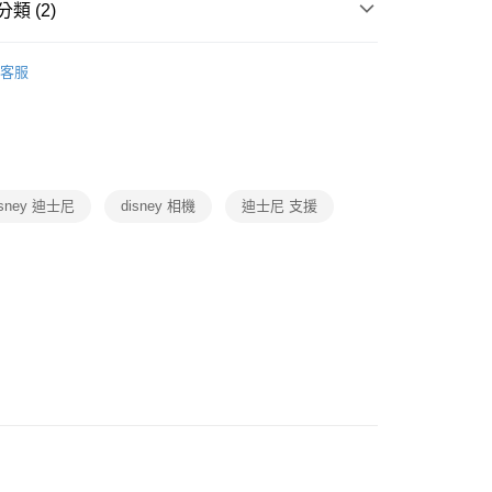
類 (2)
3C週邊/配件
客服
題
IP授權｜週邊商品
【迪士尼 】鐵粉限定
isney 迪士尼
disney 相機
迪士尼 支援