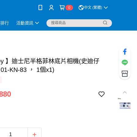
0
中文 (繁體)
銷排行
活動資訊
ney 】迪士尼半格菲林底片相機(史迪仔
01-KN-83 ， 1個x1)
880