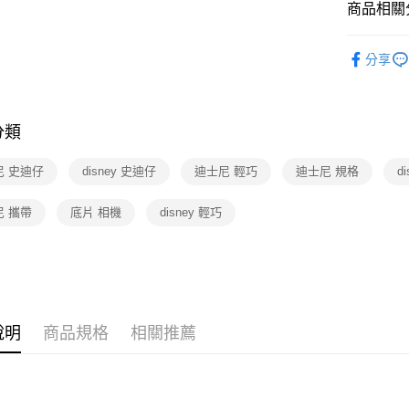
商品相關分
3C/家電
分享
❚熱門話
分類
尼 史迪仔
disney 史迪仔
迪士尼 輕巧
迪士尼 規格
d
尼 攜帶
底片 相機
disney 輕巧
說明
商品規格
相關推薦