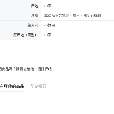
產地
中國
注意
本產品不含電池、底片，需另行購買
葷素別
不適用
原產地（國別）
中國
個商品嗎？購買後給他一個好評吧
有興趣的商品
全站排行