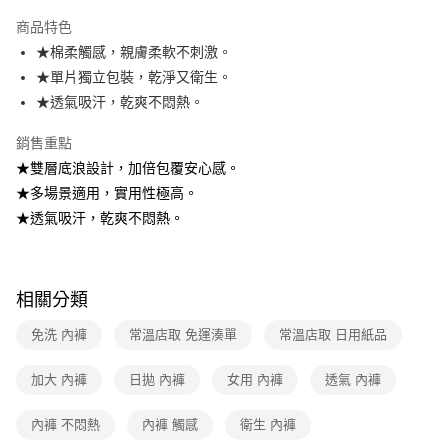
運送方式
商品特色
★棉柔觸感，親膚柔軟不刺激。
全家取貨付款
★單片獨立包裝，乾淨又衛生。
免運費
★透氣吸汗，乾爽不悶熱。
常溫-付款後全家取貨
銷售重點
免運費
★雙層底浪設計，加倍包覆安心感。
★多場景適用，實用性極高。
★透氣吸汗，乾爽不悶熱。
相關分類
免洗 內褲
常溫店取 免運湊單
常溫店取 日用紙品
加大 內褲
日拋 內褲
女用 內褲
透氣 內褲
內褲 不悶熱
內褲 觸感
衛生 內褲