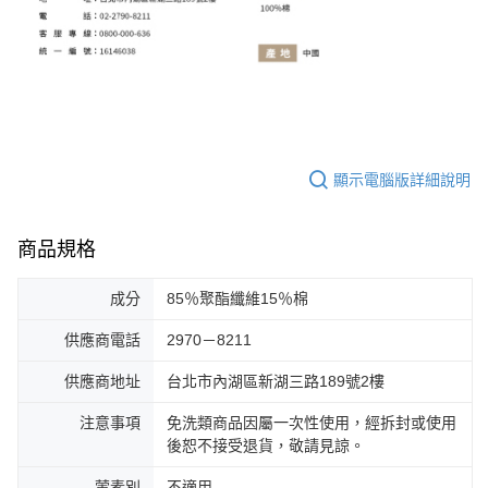
顯示電腦版詳細說明
商品規格
成分
85％聚酯纖維15％棉
供應商電話
2970－8211
供應商地址
台北市內湖區新湖三路189號2樓
注意事項
免洗類商品因屬一次性使用，經拆封或使用
後恕不接受退貨，敬請見諒。
葷素別
不適用