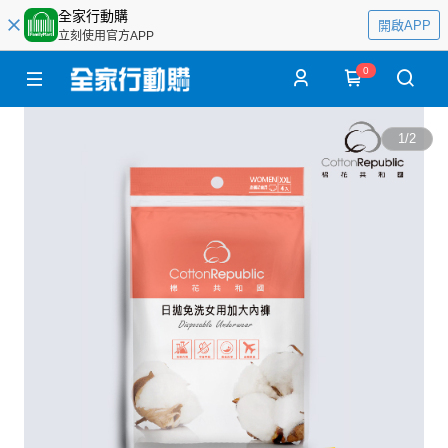
全家行動購
開啟APP
立刻使用官方APP
0
1
/
2