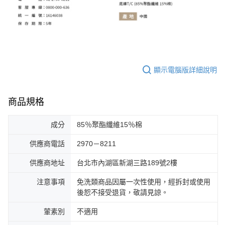
顯示電腦版詳細說明
商品規格
成分
85％聚酯纖維15％棉
供應商電話
2970－8211
供應商地址
台北市內湖區新湖三路189號2樓
注意事項
免洗類商品因屬一次性使用，經拆封或使用
後恕不接受退貨，敬請見諒。
葷素別
不適用