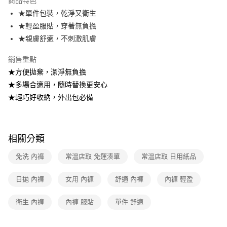
商品特色
★單件包裝，乾淨又衛生
全家取貨付款
★輕盈服貼，穿著無負擔
免運費
★親膚舒適，不刺激肌膚
常溫-付款後全家取貨
銷售重點
免運費
★方便拋棄，潔淨無負擔
★多場合適用，隨時替換更安心
★輕巧好收納，外出包必備
相關分類
免洗 內褲
常溫店取 免運湊單
常溫店取 日用紙品
日拋 內褲
女用 內褲
舒適 內褲
內褲 輕盈
衛生 內褲
內褲 服貼
單件 舒適