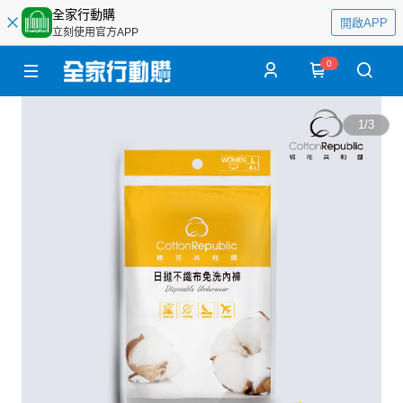
全家行動購
開啟APP
立刻使用官方APP
0
1
/
3