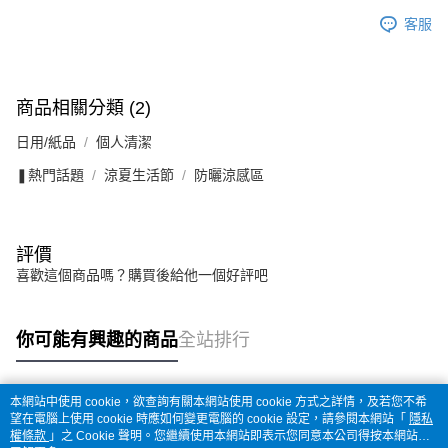
客服
商品相關分類 (2)
日用/紙品
個人清潔
❚熱門話題
涼夏生活節
防曬涼感區
評價
喜歡這個商品嗎？購買後給他一個好評吧
你可能有興趣的商品
全站排行
本網站中使用 cookie，欲查詢有關本網站使用 cookie 方式之詳情，及若您不希
熱門標籤
望在電腦上使用 cookie 時應如何變更電腦的 cookie 設定，請參閱本網站「
隱私
權條款
」之 Cookie 聲明。您繼續使用本網站即表示您同意本公司得按本網站使