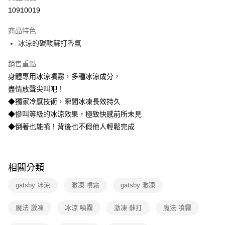
超商取貨付款
10910019
運送方式
商品特色
冰涼的碳酸蘇打香氣
全家取貨付款
每筆NT$40，滿NT$390(含以上)免運費
銷售重點
身體專用冰涼噴霧，多種冰涼成分，
常溫-付款後全家取貨
盡情放聲尖叫吧！
每筆NT$40，滿NT$390(含以上)免運費
◆獨家冷感技術，瞬間冰凍長效持久
◆慘叫等級的冰涼效果，極致快感前所未見
◆倒著也能噴！背後也不假他人輕鬆完成
相關分類
gatsby 冰涼
激凍 噴霧
gatsby 激凍
魔法 激凍
冰涼 噴霧
激凍 蘇打
魔法 噴霧