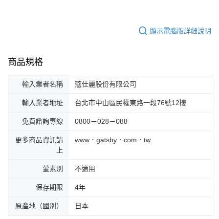
顯示電腦版詳細說明
商品規格
輸入業者名稱
蔻仕麗股份有限公司
輸入業者地址
台北市中山區民權東路一段76號12樓
免費諮詢專線
0800－028－088
更多商品資訊請
www．gatsby．com．tw
上
葷素別
不適用
保存期限
4年
原產地（國別）
日本