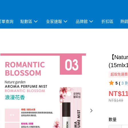
訂單查詢
點數區
全家速報
品牌館
折扣區
熱
【Nat
(15mlx
超取免運費
5 (
3
NT$1
NT$149
數量