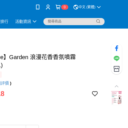
0
中文 (繁體)
銷排行
活動資訊
ure】Garden 浪漫花香香氛噴霧
1)
則評價
)
18