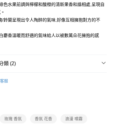
/綠色水果前調與檸檬和酸橙的清新果香和諧相處,呈現自
感。
瑰/鈴蘭呈現出令人陶醉的氣味,好像互相擁抱對方的不
/白麝香溫暖而舒適的氣味給人以被數萬朵花擁抱的感
類 (2)
香水/SPA
客服
題
常溫店配｜購物指南
保健/日用品/美妝/3C家電｜
玫瑰 香氛
香氛 花香
浪漫 噴霧