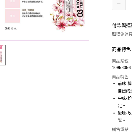
付款與運
超取免運
付款方式
商品特色
全家線上
商品編號
10958356
超商取貨
商品特色
前味-
運送方式
自然的
中味-
全家取貨
足。
免運費
後味-
常溫-付款
覺。
免運費
銷售重點