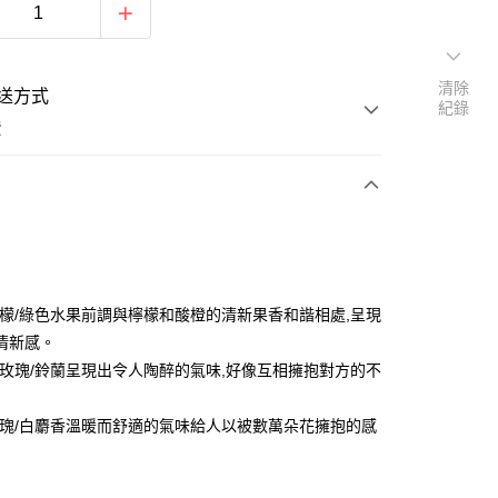
清除
送方式
紀錄
費
支付
付款
檸檬/綠色水果前調與檸檬和酸橙的清新果香和諧相處,呈現
清新感。
粉玫瑰/鈴蘭呈現出令人陶醉的氣味,好像互相擁抱對方的不
付款
玫瑰/白麝香溫暖而舒適的氣味給人以被數萬朵花擁抱的感
後全家取貨