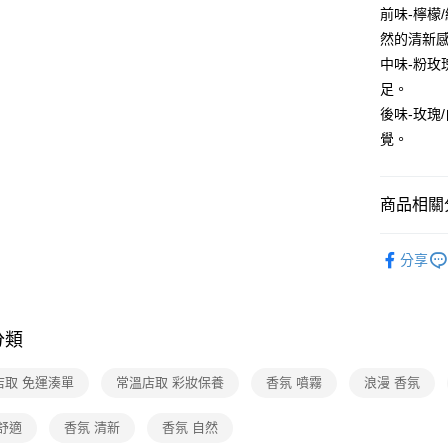
前味-檸檬
然的清新
中味-粉玫
足。
後味-玫瑰
覺。
商品相關分
彩妝/保養
分享
❚熱門話
常溫店配
分類
店取 免運湊單
常溫店取 彩妝保養
香氛 噴霧
浪漫 香氛
舒適
香氛 清新
香氛 自然