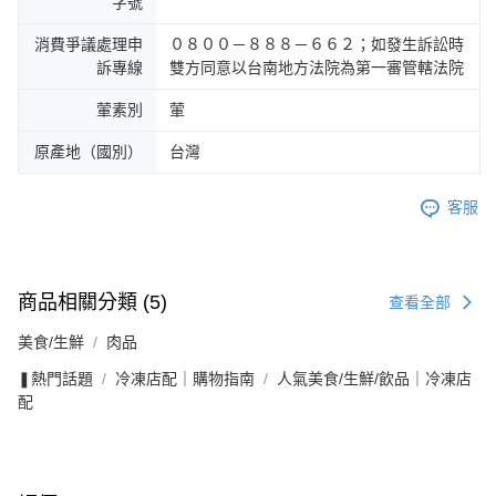
字號
消費爭議處理申
０８００－８８８－６６２；如發生訴訟時
訴專線
雙方同意以台南地方法院為第一審管轄法院
葷素別
葷
原產地（國別）
台灣
客服
商品相關分類 (5)
查看全部
美食/生鮮
肉品
❚熱門話題
冷凍店配｜購物指南
人氣美食/生鮮/飲品｜冷凍店
配