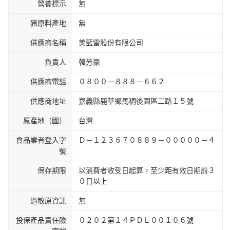
營養標示
無
豬原料產地
無
供應商名稱
美藍雷股份有限公司
負責人
韓芳豪
供應商電話
０８００－８８８－６６２
供應商地址
嘉義縣鹿草鄉馬稠後園區二路１５號
原產地（國）
台灣
食品業者登入字
Ｄ－１２３６７０８８９－０００００－４
號
保存期限
以消費者收受日起算，至少距有效日期前３
０日以上
過敏原資訊
無
投保產品責任險
０２０２第１４ＰＤＬ００１０６號