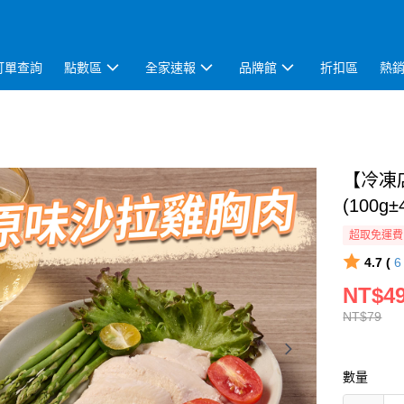
訂單查詢
點數區
全家速報
品牌館
折扣區
熱
【冷凍
(100g±
超取免運費
4.7 (
NT$4
NT$79
數量