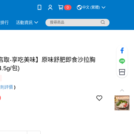
0
中文 (繁體)
銷排行
活動資訊
店取-享吃美味】原味舒肥即食沙拉胸
4.5g/包)
6
則評價
)
9