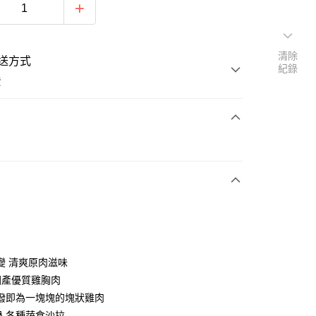
清除
送方式
紀錄
費
支付
付款
取貨付款
變 清爽原肉滋味
%國產優質雞胸肉
後全家取貨
撥即為一塊塊的塊狀雞肉
入各種蔬食沙拉