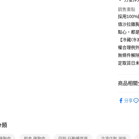
銷售重點
採用100
值沙拉雞
點心，都
【冷藏/
權合理例
無條件解
定取貨日
商品相關分
美食/生鮮
分享
❚熱門話
❚熱門話
配
分類
❚本月主
 雞胸肉
即食 雞胸肉
回到 行動購首頁
冷凍店取 滋味