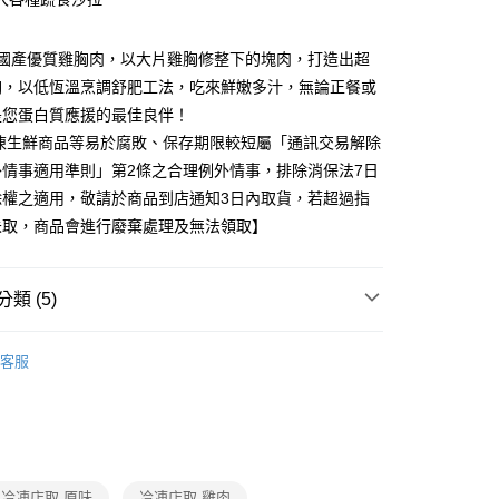
%國產優質雞胸肉，以大片雞胸修整下的塊肉，打造出超
胸，以低恆溫烹調舒肥工法，吃來鮮嫩多汁，無論正餐或
是您蛋白質應援的最佳良伴！
冷凍生鮮商品等易於腐敗、保存期限較短屬「通訊交易解除
外情事適用準則」第2條之合理例外情事，排除消保法7日
除權之適用，敬請於商品到店通知3日內取貨，若超過指
未取，商品會進行廢棄處理及無法領取】
類 (5)
肉品
客服
題
運動應援｜餐食x器具
低卡輕食
題
冷凍店配｜購物指南
人氣美食/生鮮/飲品｜冷凍店
打
夏日瘦身大作戰
低脂輕食-生鮮/美食
冷凍店取 原味
冷凍店取 雞肉