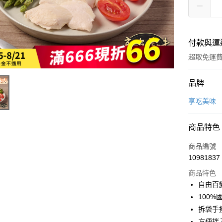
付款與運
超取免運
付款方式
品牌
全家線上
享吃美味
超商取貨
商品特色
商品編號
運送方式
10981837
冷凍-全家
商品特色
免運費
自由百
100
冷凍-付款
拆袋手
免運費
方便拌