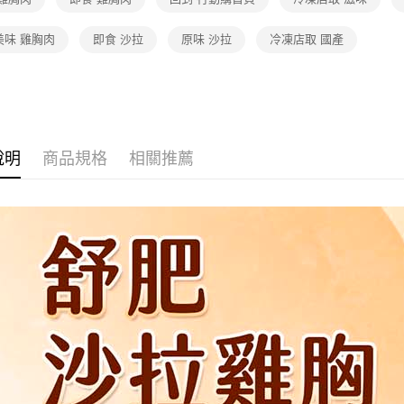
品牌旗艦
美味 雞胸肉
即食 沙拉
原味 沙拉
冷凍店取 國產
說明
商品規格
相關推薦