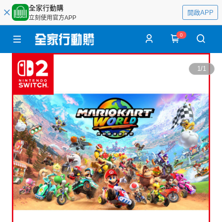
全家行動購
開啟APP
立刻使用官方APP
0
1
/
1