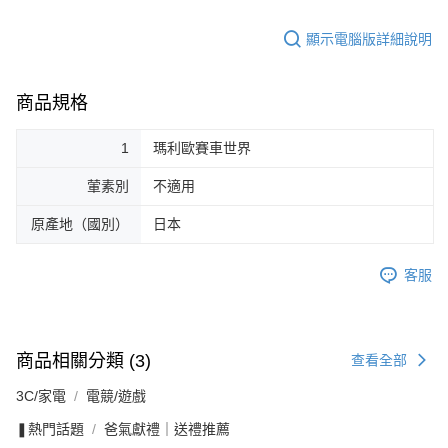
顯示電腦版詳細說明
商品規格
1
瑪利歐賽車世界
葷素別
不適用
原產地（國別）
日本
客服
商品相關分類 (3)
查看全部
3C/家電
電競/遊戲
❚熱門話題
爸氣獻禮｜送禮推薦