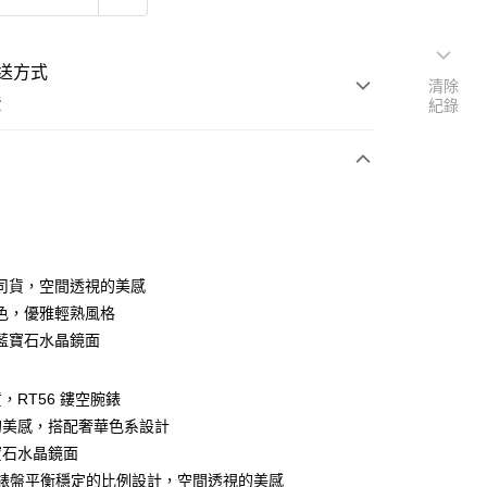
送方式
清除
費
紀錄
支付
司貨，空間透視的美感
活動商品
色，優雅輕熟風格
藍寶石水晶鏡面
常溫商品
，RT56 鏤空腕錶
的美感，搭配奢華色系設計
寶石水晶鏡面
6錶盤平衡穩定的比例設計，空間透視的美感