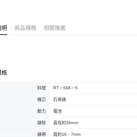
說明
商品規格
相關推薦
規格
料號
RT－56K－5
機芯
石英錶
動力
電池
錶殼
直徑約36mm
錶帶
寬約16．7mm