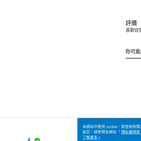
評價
喜歡這
你可能
本網站中使用 cookie，欲查詢有關
設定，請參閱本網站「
隱私權條款
使用 cookie。
了解更多 >