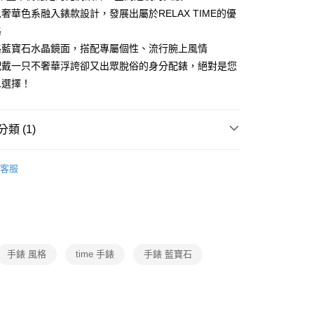
奢華色系融入錶款設計，發展出屬於RELAX TIME的優
格
格藍寶石水晶鏡面，搭配專屬個性、流行腕上風情
配戴一只不奢華浮誇卻又出眾脫俗的身分配錶，絕對是您
二選擇！
類 (1)
精品/飾品/手錶
客服
手錶 風格
time 手錶
手錶 藍寶石