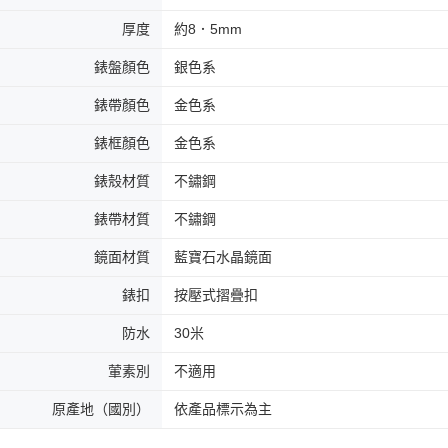
厚度
約8．5mm
錶盤顏色
銀色系
錶帶顏色
金色系
錶框顏色
金色系
錶殼材質
不鏽鋼
錶帶材質
不鏽鋼
鏡面材質
藍寶石水晶鏡面
錶扣
按壓式摺疊扣
防水
30米
葷素別
不適用
原產地（國別）
依產品標示為主