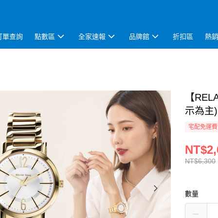
訂單查詢
點數區
全家速報
品牌館
折扣區
熱
【REL
示為主)
宅配免運費
NT$2,
NT$6,300
數量