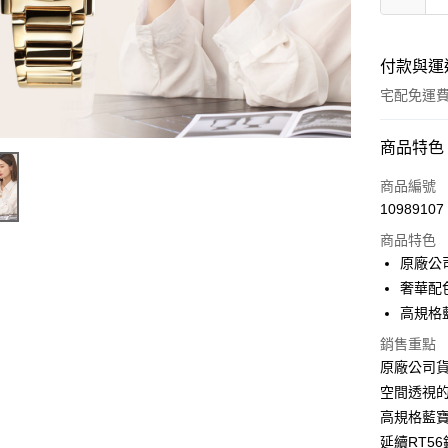
付款與運
宅配免運
付款方式
商品特色
全家線上
商品編號
10989107
商品特色
運送方式
原廠公
本島宅配-
奢華配
免運費
高規格
銷售重點
離島宅配-
原廠公司貨
免運費
空間透視
高規格藍
延續RT5