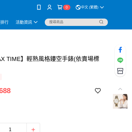
0
中文 (繁體)
銷排行
活動資訊
AX TIME】輕熟風格鏤空手錶(依賣場標
688