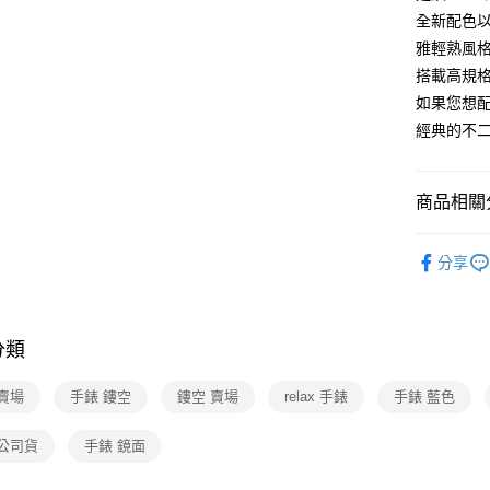
全新配色以
雅輕熟風
搭載高規
如果您想
經典的不
商品相關分
精品/飾品
分享
分類
賣場
手錶 鏤空
鏤空 賣場
relax 手錶
手錶 藍色
 公司貨
手錶 鏡面