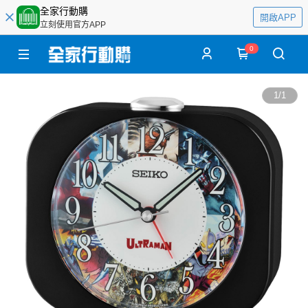
全家行動購
開啟APP
立刻使用官方APP
0
1
/
1