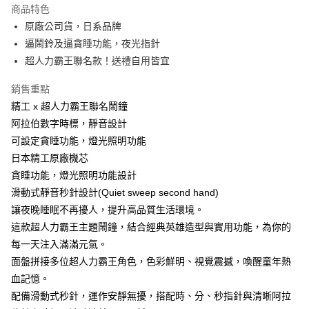
本島宅配-活動商品
商品特色
免運費
原廠公司貨，日系品牌
逼鬧鈴及逼貪睡功能，夜光指針
離島宅配-常溫商品
超人力霸王聯名款！送禮自用皆宜
免運費
銷售重點
精工 x 超人力霸王聯名鬧鐘
阿拉伯數字時標，靜音設計
可設定貪睡功能，燈光照明功能
日本精工原廠機芯
貪睡功能，燈光照明功能設計
滑動式靜音秒針設計(Quiet sweep second hand)
讓夜晚睡眠不再擾人，提升高品質生活環境。
這款超人力霸王主題鬧鐘，結合經典英雄造型與實用功能，為你的
每一天注入滿滿元氣。
面盤拼接多位超人力霸王角色，色彩鮮明、視覺震撼，喚醒童年熱
血記憶。
配備滑動式秒針，運作安靜無擾，搭配時、分、秒指針與清晰阿拉