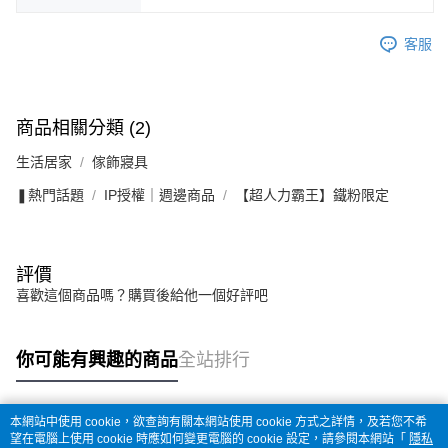
客服
商品相關分類 (2)
生活居家
傢飾寢具
❚熱門話題
IP授權｜週邊商品
【超人力霸王】鐵粉限定
評價
喜歡這個商品嗎？購買後給他一個好評吧
你可能有興趣的商品
全站排行
本網站中使用 cookie，欲查詢有關本網站使用 cookie 方式之詳情，及若您不希
熱門標籤
望在電腦上使用 cookie 時應如何變更電腦的 cookie 設定，請參閱本網站「
隱私