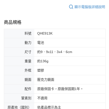
顯示電腦版詳細說明
商品規格
料號
QHE913K
動力
電池
尺寸
約9．9x11．3x4．6cm
重量
約136g
外框
塑膠
鏡面
壓克力鏡面
配件
原廠保固卡，原廠保固期1年。
葷素別
不適用
原產地（國別）
依產品標示為主