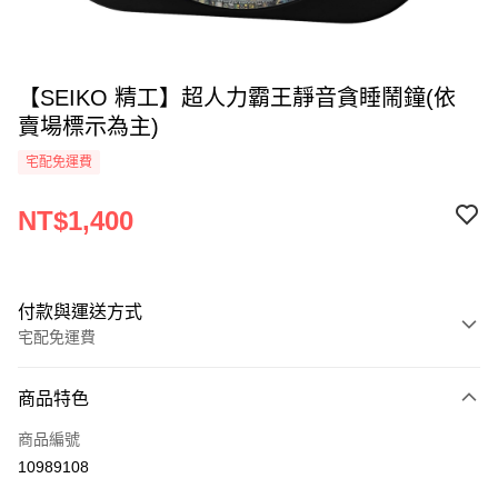
【SEIKO 精工】超人力霸王靜音貪睡鬧鐘(依
賣場標示為主)
宅配免運費
NT$1,400
付款與運送方式
宅配免運費
付款方式
商品特色
全家線上支付
商品編號
運送方式
10989108