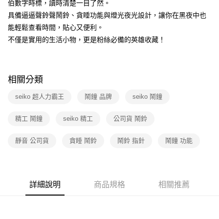
伯數字時標，讀時清楚一目了然。
具備逼逼聲鈴聲鬧鈴、貪睡功能與燈光夜光設計，讓你在黑夜中也
能輕鬆查看時間，貼心又便利。
不僅是實用的生活小物，更是粉絲必備的英雄收藏！
相關分類
seiko 超人力霸王
鬧鐘 品牌
seiko 鬧鐘
精工 鬧鐘
seiko 精工
公司貨 鬧鈴
靜音 公司貨
貪睡 鬧鈴
鬧鈴 指針
鬧鐘 功能
詳細說明
商品規格
相關推薦