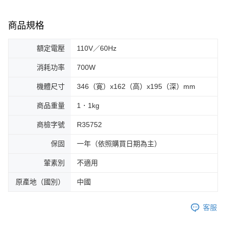
商品規格
額定電壓
110V／60Hz
消耗功率
700W
機體尺寸
346（寛）x162（高）x195（深）mm
商品重量
1．1kg
商檢字號
R35752
保固
一年（依照購買日期為主）
葷素別
不適用
原產地（國別）
中國
客服