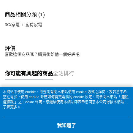
商品相關分類 (1)
3C/家電
廚房家電
評價
喜歡這個商品嗎？購買後給他一個好評吧
你可能有興趣的商品
全站排行
本網站中使用 cookie，欲查詢有關本網站使用 cookie 方式之詳情，及若您不希
熱門標籤
望在電腦上使用 cookie 時應如何變更電腦的 cookie 設定，請參閱本網站「
隱私
權條款
」之 Cookie 聲明。您繼續使用本網站即表示您同意本公司得按本網站使
用條款之 Cookie 聲明使用 cookie。
了解更多 >
我知道了