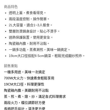
本島宅配-活動商品
商品特色
免運費
透明上蓋，煮食看得見。
兩段溫度控制，操作簡單。
離島宅配-常溫商品
2L大容量，適合1~3人餐食。
免運費
雙層防燙鍋身設計，貼心不燙手。
過熱保護裝置，使用更安全。
陶瓷釉內膽，耐用不沾黏。
一鍋多功能，蒸煮涮煎，美味一鍋搞定。
19cm大口徑搭配8.5cm鍋深，輕鬆完成翻炒煎炸。
銷售重點
一機多用途，美味一次搞定
700W大火力、快速煮食輕鬆享用
19CM大口徑，料理更彈性
陶瓷釉內膽，美觀耐用不沾黏
蒸、煎、煮、燉、炒，滿足各式料理需求
兩段火力，檔位調節好方便
長柄把手設計，清洗更方便