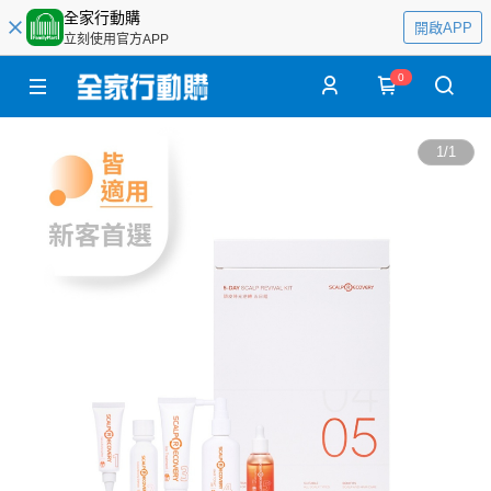
全家行動購
開啟APP
立刻使用官方APP
0
1
/
1