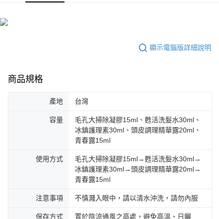
顯示電腦版詳細說明
商品規格
產地
台灣
容量
毛孔大掃除凝膠15ml、甦活洗髮水30ml、
冰鎮護理素30ml、頭皮調理精華露20ml、
青春露15ml
使用方式
毛孔大掃除凝膠15ml→甦活洗髮水30ml→
冰鎮護理素30ml→頭皮調理精華露20ml→
青春露15ml
注意事項
不慎濺入眼中，請以清水沖洗，請勿內服
保存方式
置於陰涼通風之高處，避免高溫、日曬