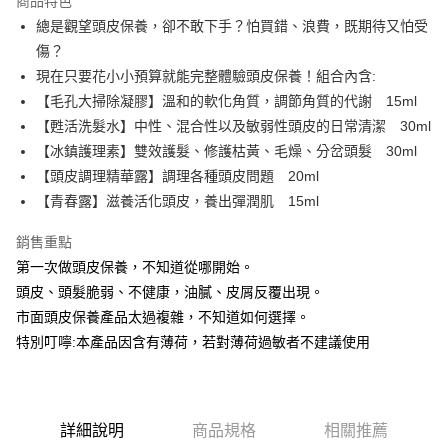
商品特色
免運費
總是觀望頭皮保養，卻不敢下手？怕買錯、浪費，既期待又怕受
傷？
離島宅配-常溫商品
現在只要花小小預算就能完整體驗頭皮保養！組合內含:
免運費
【毛孔大掃除凝膠】溫和的軟化角質，調節角質的代謝 15ml
【甦活洗髮水】中性、混合性以及敏弱性頭皮的日常清潔 30ml
【冰鎮護理素】雙效護髮、修護枯黃、毛燥、分岔頭髮 30ml
【頭皮調理精華露】調理各種頭皮問題 20ml
【青春露】滋養活化頭皮，養出彈潤肌 15ml
銷售重點
第一次做頭皮保養，不知道從哪開始。
頭皮、頭髮脆弱、不健康，油膩、皮屑反覆出現。
市面頭皮保養產品太過複雜，不知道如何選擇。
特別叮嚀:本產品因含有薄荷，若對薄荷過敏者不建議使用
詳細說明
商品規格
相關推薦