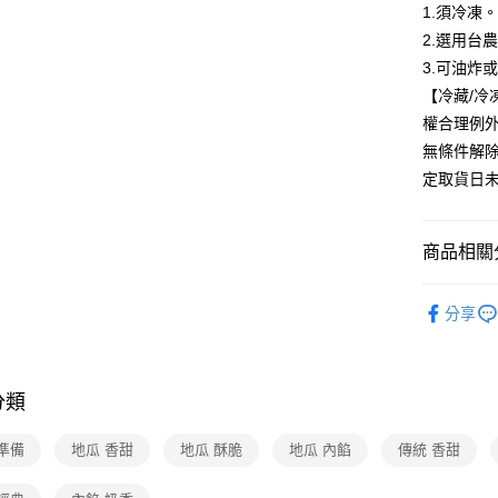
1.須冷凍
2.選用台
3.可油炸
【冷藏/
權合理例
無條件解
定取貨日
商品相關分
美食/生鮮
分享
❚熱門話
❚熱門話
分類
❚熱門話
配
準備
地瓜 香甜
地瓜 酥脆
地瓜 內餡
傳統 香甜
❚熱門話