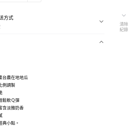
送方式
清除
費
紀錄
支付
付款
產台農在地地瓜
比例調製
脆
取貨付款
甜鬆軟Ｑ彈
富含淡雅奶香
後全家取貨
膩
經典小點。