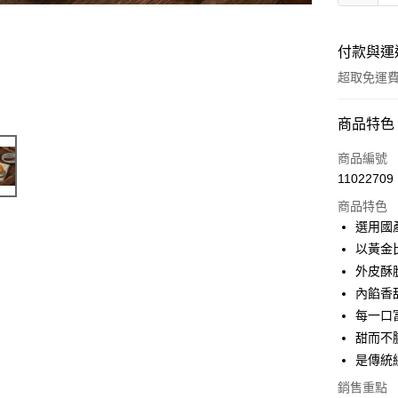
付款與運
超取免運
付款方式
商品特色
全家線上
商品編號
11022709
超商取貨
商品特色
選用國
運送方式
以黃金
外皮酥
冷凍-全家
內餡香
免運費
每一口
冷凍-付款
甜而不
免運費
是傳統
銷售重點