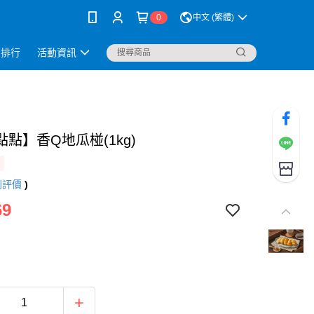
0
中文 (繁體)
銷排行
活動資訊
點】香Q地瓜椪(1kg)
則評價
)
69