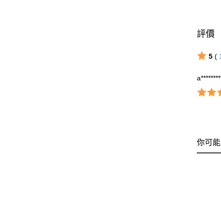
評價
5
(
a*******
你可能