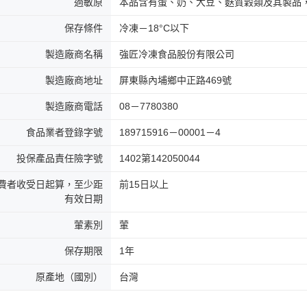
過敏原
本品含有蛋、奶、大豆、麩質穀類及其製品
保存條件
冷凍－18°C以下
製造廠商名稱
強匠冷凍食品股份有限公司
製造廠商地址
屏東縣內埔鄉中正路469號
製造廠商電話
08－7780380
食品業者登錄字號
189715916－00001－4
投保產品責任險字號
1402第142050044
費者收受日起算，至少距
前15日以上
有效日期
葷素別
葷
保存期限
1年
原產地（國別）
台灣