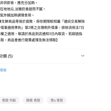
。非供即食，應充分加熱。
農在地地瓜,淡雅奶香甜而不膩。
或氣炸鍋加熱調理食用。
冷凍生鮮商品等易於腐敗、保存期限較短屬「通訊交易解除
外情事適用準則」第2條之合理例外情事，排除消保法7日
除權之適用，敬請於商品到店通知3日內取貨，若超過指
未取，商品會進行廢棄處理及無法領取】
類 (5)
小吃/滷味/烤炸物
客服
題
時事話題｜推薦品
做好準備｜防災專區
題
運動應援｜餐食x器具
低卡輕食
題
冷凍店配｜購物指南
人氣美食/生鮮/飲品｜冷凍店
香甜 內餡
酥脆 香甜
香q 香甜
題
熱搜｜行動購夯什麼
㊙全家人的早餐店