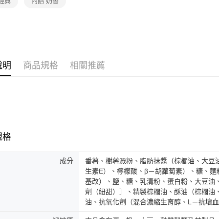
經典
內餡 奶香
說明
商品規格
相關推薦
規格
成分
番薯、樹薯澱粉、脂肪抹醬（棕櫚油、大豆
生素E）、檸檬酸、β－胡蘿蔔素）、糖、
基改）、鹽、糖、乳清粉、蛋白粉、大豆油
劑（紐甜）］、精製棕櫚油、酥油（棕櫚油
油、抗氧化劑（混合濃縮生育醇、L－抗壞