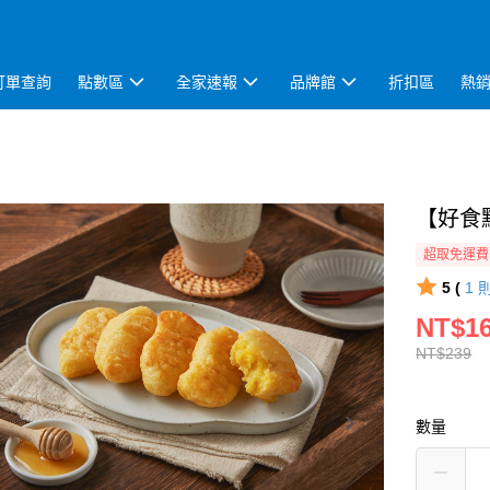
訂單查詢
點數區
全家速報
品牌館
折扣區
熱
【好食點
超取免運費
5 (
1
NT$1
NT$239
數量