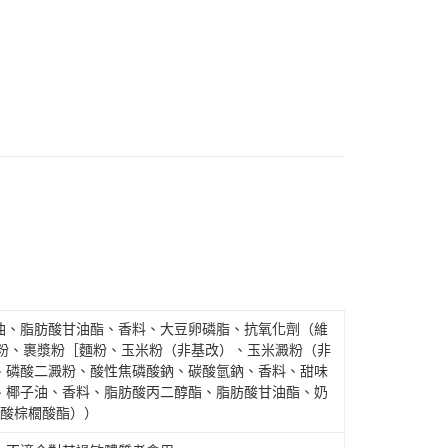
油、脂肪酸甘油酯、香料、大豆卵磷脂、抗氧化劑（維
麵粉、裹漿粉［麵粉、玉米粉（非基改）、玉米澱粉（非
、磷酸二澱粉、酸性焦磷酸鈉、碳酸氫鈉、香料、甜味
、椰子油、香料、脂肪酸丙二醇酯、脂肪酸甘油酯、奶
血酸棕櫚酸酯））