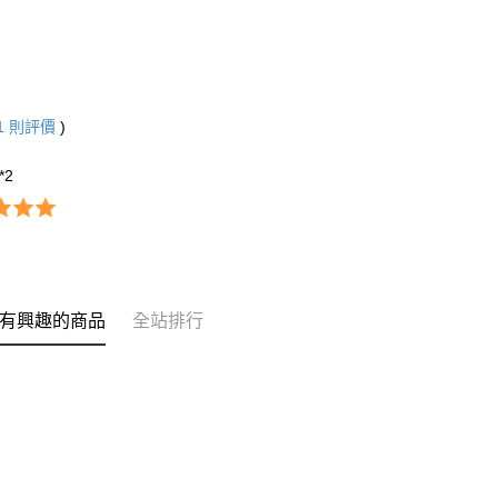
1
則評價
)
**2
有興趣的商品
全站排行