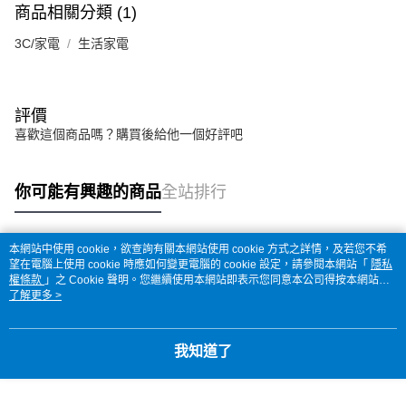
商品相關分類 (1)
3C/家電
生活家電
評價
喜歡這個商品嗎？購買後給他一個好評吧
你可能有興趣的商品
全站排行
本網站中使用 cookie，欲查詢有關本網站使用 cookie 方式之詳情，及若您不希
熱門標籤
望在電腦上使用 cookie 時應如何變更電腦的 cookie 設定，請參閱本網站「
隱私
權條款
」之 Cookie 聲明。您繼續使用本網站即表示您同意本公司得按本網站使
用條款之 Cookie 聲明使用 cookie。
了解更多 >
我知道了