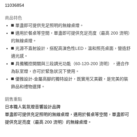
運送方式
11036854
本島宅配-活動商品
商品特色
免運費
◼️ 單盞即可提供充足照明的無線桌燈。
◼️ 適用於餐桌等空間，單盞即可提供充足亮度（最高 200 流明）
離島宅配-常溫商品
的無線桌燈。
免運費
◼️ 光源不直射設計，搭配高演色性LED，溫和照亮桌面，營造舒
適光感。
◼️ 具備觸控開關與三段調光功能（60-120-200 流明），適合作
為臥室燈，亦可於緊急狀況下使用。
◼️ 優雅設計-金屬高腳的獨特設計，既實用又美觀，是完美的裝
飾品和禮物選擇。
銷售重點
日本職人氣氛燈音響設計品牌
單盞即可提供充足照明的無線桌燈，適用於餐桌等空間，單盞即可
提供充足亮度（最高 200 流明）的無線桌燈。