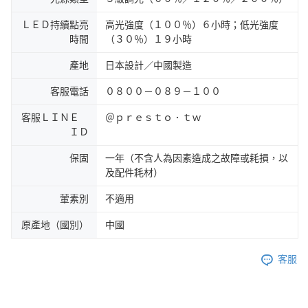
ＬＥＤ持續點亮
高光強度（１００％）６小時；低光強度
時間
（３０％）１９小時
產地
日本設計／中國製造
客服電話
０８００－０８９－１００
客服ＬＩＮＥ
＠ｐｒｅｓｔｏ．ｔｗ
ＩＤ
保固
一年（不含人為因素造成之故障或耗損，以
及配件耗材）
葷素別
不適用
原產地（國別）
中國
客服