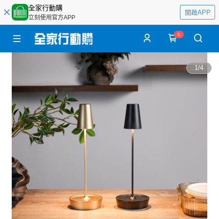
全家行動購
開啟APP
立刻使用官方APP
0
1
/
4