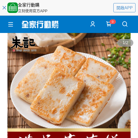
全家行動購
開啟APP
立刻使用官方APP
0
1
/
2