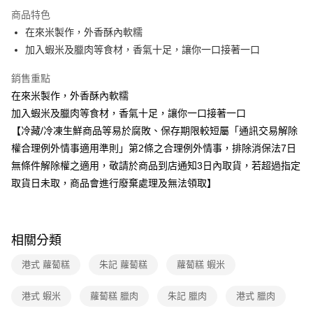
運送方式
商品特色
在來米製作，外香酥內軟糯
冷凍-全家取貨付款
加入蝦米及臘肉等食材，香氣十足，讓你一口接著一口
免運費
銷售重點
冷凍-付款後全家取貨
在來米製作，外香酥內軟糯
免運費
加入蝦米及臘肉等食材，香氣十足，讓你一口接著一口
【冷藏/冷凍生鮮商品等易於腐敗、保存期限較短屬「通訊交易解除
權合理例外情事適用準則」第2條之合理例外情事，排除消保法7日
無條件解除權之適用，敬請於商品到店通知3日內取貨，若超過指定
取貨日未取，商品會進行廢棄處理及無法領取】
相關分類
港式 蘿蔔糕
朱記 蘿蔔糕
蘿蔔糕 蝦米
港式 蝦米
蘿蔔糕 臘肉
朱記 臘肉
港式 臘肉