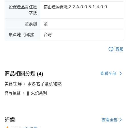
投保產品責任險
南山產物保險２２Ａ００５１４０９
字號
葷素別
葷
原產地（國別）
台灣
客服
商品相關分類 (4)
查看全部
美食/生鮮
水餃/包子饅頭/港點
品牌總覽
❚ 朱記系列
評價
查看全部