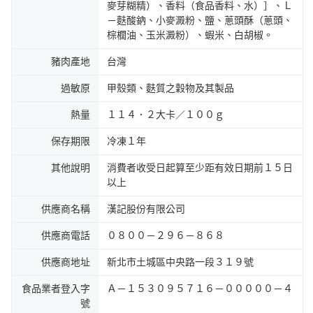
麥芽糊精）、香料（食品香料、水）］、Ｌ
－麩酸鈉、小麥澱粉、鹽、蔥頭酥（蔥頭、
棕櫚油、玉米澱粉）、蝦米、白胡椒。
豬肉產地
台灣
過敏原
甲殼類、麩質之穀物及其製品
熱量
１１４．２大卡／１００ｇ
保存期限
冷凍１年
其他說明
消費者收受日起算至少距有效日期前１５日
以上
供應商名稱
漢記股份有限公司
供應商電話
０８００－２９６－８６８
供應商地址
新北市土城區中央路一段３１９號
食品業者登入字
Ａ－１５３０９５７１６－０００００－４
號