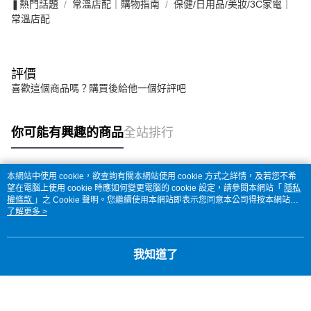
❚熱門話題
常溫店配｜購物指南
保健/日用品/美妝/3C家電｜
常溫店配
評價
喜歡這個商品嗎？購買後給他一個好評吧
你可能有興趣的商品
全站排行
本網站中使用 cookie，欲查詢有關本網站使用 cookie 方式之詳情，及若您不希
熱門標籤
望在電腦上使用 cookie 時應如何變更電腦的 cookie 設定，請參閱本網站「
隱私
權條款
」之 Cookie 聲明。您繼續使用本網站即表示您同意本公司得按本網站使
用條款之 Cookie 聲明使用 cookie。
了解更多 >
我知道了