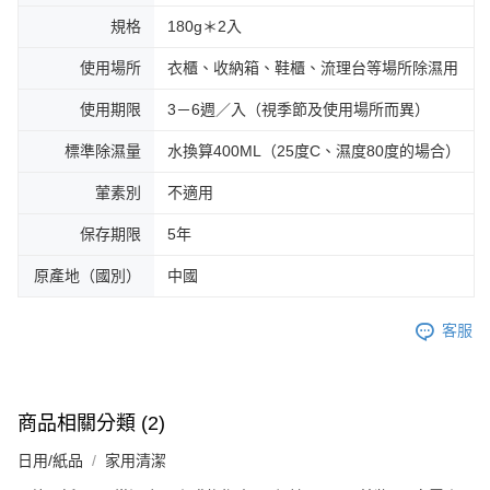
規格
180g＊2入
使用場所
衣櫃、收納箱、鞋櫃、流理台等場所除濕用
使用期限
3－6週／入（視季節及使用場所而異）
標準除濕量
水換算400ML（25度C、濕度80度的場合）
葷素別
不適用
保存期限
5年
原產地（國別）
中國
客服
商品相關分類 (2)
日用/紙品
家用清潔