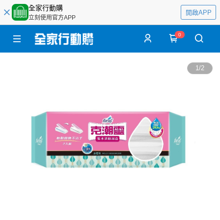
全家行動購
開啟APP
立刻使用官方APP
0
1
/
2