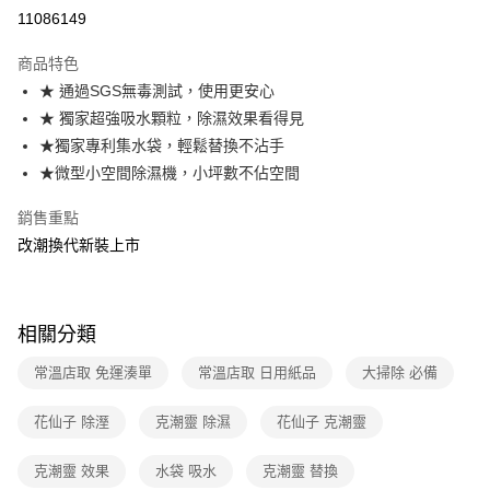
超商取貨付款
11086149
運送方式
商品特色
★ 通過SGS無毒測試，使用更安心
全家取貨付款
★ 獨家超強吸水顆粒，除濕效果看得見
免運費
★獨家專利集水袋，輕鬆替換不沾手
常溫-付款後全家取貨
★微型小空間除濕機，小坪數不佔空間
免運費
銷售重點
改潮換代新裝上市
相關分類
常溫店取 免運湊單
常溫店取 日用紙品
大掃除 必備
花仙子 除溼
克潮靈 除濕
花仙子 克潮靈
克潮靈 效果
水袋 吸水
克潮靈 替換