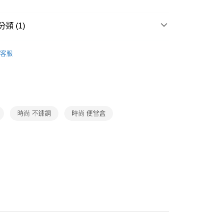
類 (1)
餐廚用品
客服
時尚 不鏽鋼
時尚 便當盒