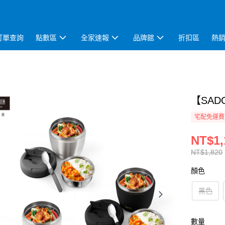
訂單查詢
點數區
全家速報
品牌館
折扣區
熱
【SAD
宅配免運費
NT$1,
NT$1,820
顏色
黑色
數量