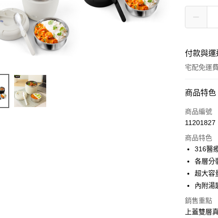
付款與運
宅配免運
付款方式
商品特色
全家線上
商品編號
11201827
商品特色
運送方式
316
本島宅配-
各層分
免運費
超大容量
內附湯
離島宅配-
銷售重點
免運費
上蓋雙層