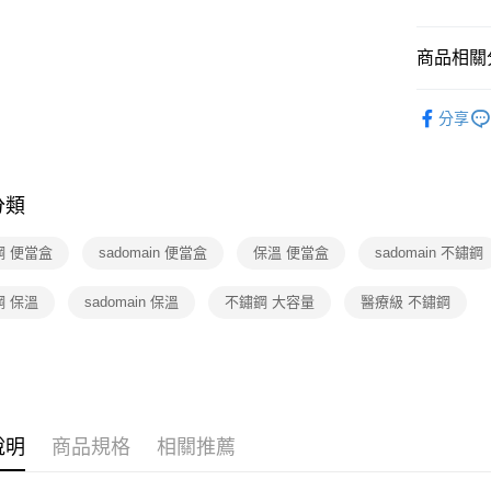
商品相關分
生活居家
分享
分類
鋼 便當盒
sadomain 便當盒
保溫 便當盒
sadomain 不鏽鋼
鋼 保溫
sadomain 保溫
不鏽鋼 大容量
醫療級 不鏽鋼
說明
商品規格
相關推薦