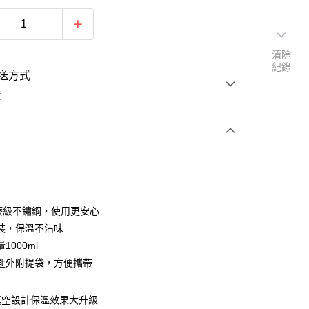
清除
紀錄
送方式
費
支付
醫療級不鏽鋼，使用更安心
活動商品
裝，保溫不沾味
1000ml
匙外附提袋，方便攜帶
常溫商品
真空設計保溫效果大升級