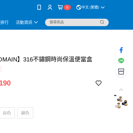
0
中文 (繁體)
銷排行
活動資訊
OMAIN】316不鏽鋼時尚保溫便當盒
190
白色
銀色