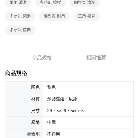
萬用 清潔
多功能 擦拭
闔樂泰 清潔
多功能 碗盤
闔樂泰 耐用
萬用 餐具
多功能 萬用
商品規格
相關推薦
商品規格
顏色
紫色
材質
聚酯纖維、尼龍
尺寸
29．5×29．5cm±5
產地
中國
葷素別
不適用