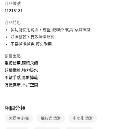
商品編號
超商取貨付款
11215131
運送方式
商品特色
多功能使用範圍，碗盤.流理台.餐具.家具擦拭
全家取貨付款
好擦易乾，有效清潔髒污
免運費
不易掉毛掉色 經久耐用
常溫-付款後全家取貨
銷售重點
免運費
重複使用,環境永續
超細纖維,強力吸水
柔軟手感,易於擰乾
方便攜帶,不占空間
相關分類
大掃除 必備
抽取式 清潔
多功能 清潔