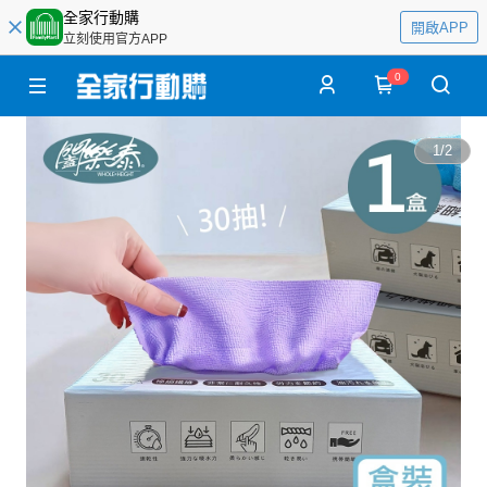
全家行動購
開啟APP
立刻使用官方APP
0
1
/
2