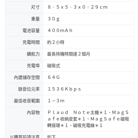
尺寸
８．５ｘ５．３ｘ０．２９ｃｍ
重量
３０ｇ
電池容量
４００ｍＡｈ
充電時間
約２小時
續航力
最長待機時間達２個月
充電埠
磁吸式
內建儲存空間
６４Ｇ
錄音位元率
１５３６Ｋｂｐｓ
最佳收音範圍
１－３ｍ
內容物
Ｐｌａｕｄ Ｎｏｔｅ主機＊１、ＭａｇＳ
ａｆｅ收納皮套＊１、ＭａｇＳａｆｅ磁吸
轉接環＊１、磁吸充電線＊１
※購買前請注意
如下