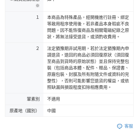
※
１
本商品為特殊產品，經開機進行註冊、綁定
等啟用程序使用後，若非產品本身瑕疵不良
問題，因不能恢復商品及相關電磁紀錄之原
狀，將無法接受退貨，或須酌收費用。
２
法定猶豫期非試用期，若於法定猶豫期內申
請退貨，退回的商品必須回復原狀（須回復
至商品到貨時的原始狀態）並且保持完整包
裝（包括商品本體、配件、贈品、保證書、
原廠包裝、封膜及所有附隨文件或資料的完
整性），否則可能影響您退貨的權益，或依
照缺漏與損毀程度扣除相應費用。
葷素別
不適用
原產地（國別）
中國
客服