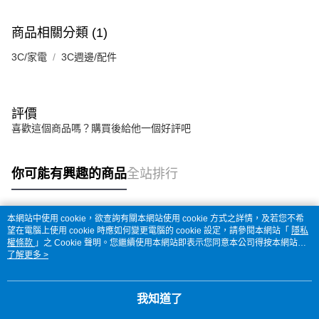
商品相關分類 (1)
3C/家電
3C週邊/配件
評價
喜歡這個商品嗎？購買後給他一個好評吧
你可能有興趣的商品
全站排行
本網站中使用 cookie，欲查詢有關本網站使用 cookie 方式之詳情，及若您不希
熱門標籤
望在電腦上使用 cookie 時應如何變更電腦的 cookie 設定，請參閱本網站「
隱私
權條款
」之 Cookie 聲明。您繼續使用本網站即表示您同意本公司得按本網站使
用條款之 Cookie 聲明使用 cookie。
了解更多 >
我知道了