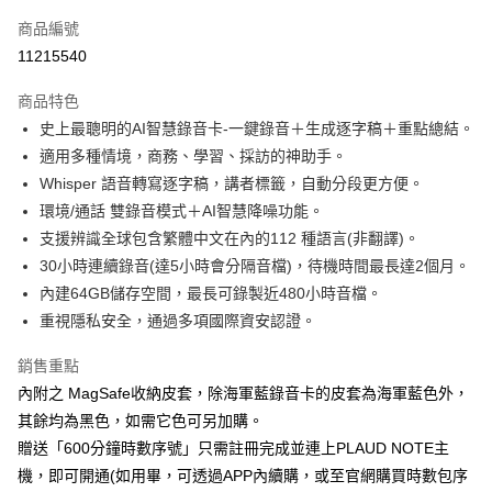
全家線上支付
商品編號
運送方式
11215540
本島宅配-活動商品
商品特色
免運費
史上最聰明的AI智慧錄音卡-一鍵錄音＋生成逐字稿＋重點總結。
適用多種情境，商務、學習、採訪的神助手。
離島宅配-常溫商品
Whisper 語音轉寫逐字稿，講者標籤，自動分段更方便。
免運費
環境/通話 雙錄音模式＋AI智慧降噪功能。
支援辨識全球包含繁體中文在內的112 種語言(非翻譯)。
30小時連續錄音(達5小時會分隔音檔)，待機時間最長達2個月。
內建64GB儲存空間，最長可錄製近480小時音檔。
重視隱私安全，通過多項國際資安認證。
銷售重點
內附之 MagSafe收納皮套，除海軍藍錄音卡的皮套為海軍藍色外，
其餘均為黑色，如需它色可另加購。
贈送「600分鐘時數序號」只需註冊完成並連上PLAUD NOTE主
機，即可開通(如用畢，可透過APP內續購，或至官網購買時數包序