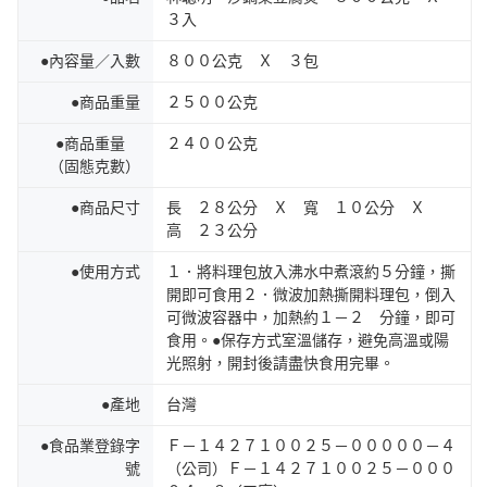
３入
●內容量／入數
８００公克 Ｘ ３包
●商品重量
２５００公克
●商品重量
２４００公克
（固態克數）
●商品尺寸
長 ２８公分 Ｘ 寬 １０公分 Ｘ
高 ２３公分
●使用方式
１．將料理包放入沸水中煮滾約５分鐘，撕
開即可食用２．微波加熱撕開料理包，倒入
可微波容器中，加熱約１－２ 分鐘，即可
食用。●保存方式室溫儲存，避免高溫或陽
光照射，開封後請盡快食用完畢。
●產地
台灣
●食品業登錄字
Ｆ－１４２７１００２５－０００００－４
號
（公司）Ｆ－１４２７１００２５－０００