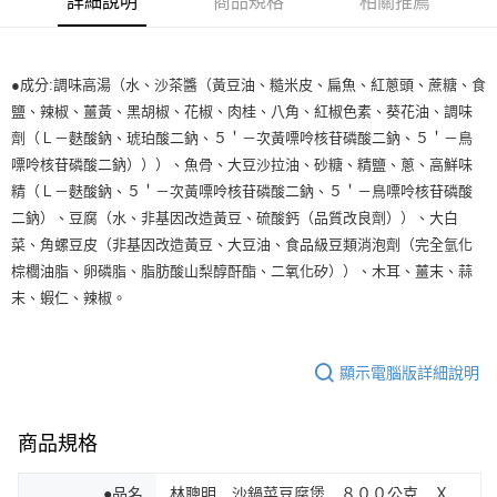
詳細說明
商品規格
相關推薦
●成分:調味高湯（水、沙茶醬（黃豆油、糙米皮、扁魚、紅蔥頭、蔗糖、食
鹽、辣椒、薑黃、黑胡椒、花椒、肉桂、八角、紅椒色素、葵花油、調味
劑（Ｌ－麩酸鈉、琥珀酸二鈉、５＇－次黃嘌呤核苷磷酸二鈉、５＇－鳥
嘌呤核苷磷酸二鈉）））、魚骨、大豆沙拉油、砂糖、精鹽、蔥、高鮮味
精（Ｌ－麩酸鈉、５＇－次黃嘌呤核苷磷酸二鈉、５＇－鳥嘌呤核苷磷酸
二鈉）、豆腐（水、非基因改造黃豆、硫酸鈣（品質改良劑））、大白
菜、角螺豆皮（非基因改造黃豆、大豆油、食品級豆類消泡劑（完全氫化
棕櫚油脂、卵磷脂、脂肪酸山梨醇酐酯、二氧化矽））、木耳、薑末、蒜
末、蝦仁、辣椒。
顯示電腦版詳細說明
商品規格
●品名
林聰明 沙鍋菜豆腐煲 ８００公克 Ｘ