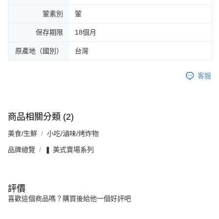
葷素別
葷
保存期限
18個月
原產地（國別）
台灣
客服
商品相關分類 (2)
美食/生鮮
小吃/滷味/烤炸物
品牌總覽
❚ 美式賣場系列
評價
喜歡這個商品嗎？購買後給他一個好評吧