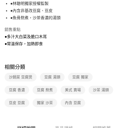
●林聰明獨家授權監製
全家取貨付款
●內含非基改豆腐、豆皮
免運費
●魚骨熬煮，沙茶香濃的湯頭
常溫-付款後全家取貨
銷售重點
免運費
●多汁大白菜及脆口木耳
●常溫保存，加熱即食
相關分類
沙鍋菜 豆腐煲
豆腐 湯頭
豆腐 獨家
豆腐 香濃
豆腐 熬煮
美式 賣場
沙茶 湯頭
豆皮 豆腐
獨家 沙茶
內含 豆腐