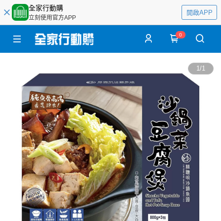
全家行動購
開啟APP
立刻使用官方APP
0
1
/
1