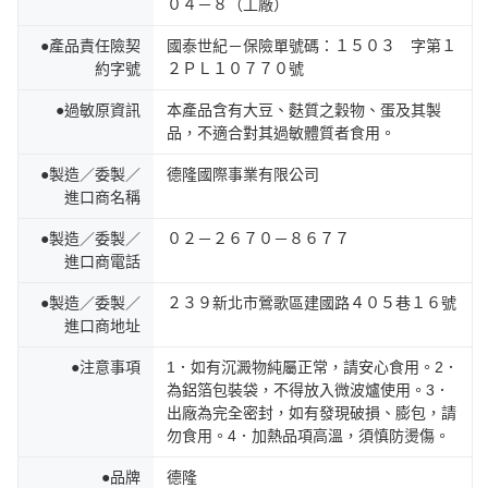
０４－８（工廠）
●產品責任險契
國泰世紀－保險單號碼：１５０３ 字第１
約字號
２ＰＬ１０７７０號
●過敏原資訊
本產品含有大豆、麩質之穀物、蛋及其製
品，不適合對其過敏體質者食用。
●製造／委製／
德隆國際事業有限公司
進口商名稱
●製造／委製／
０２－２６７０－８６７７
進口商電話
●製造／委製／
２３９新北市鶯歌區建國路４０５巷１６號
進口商地址
●注意事項
1．如有沉澱物純屬正常，請安心食用。2．
為鋁箔包裝袋，不得放入微波爐使用。3．
出廠為完全密封，如有發現破損、膨包，請
勿食用。4．加熱品項高溫，須慎防燙傷。
●品牌
德隆