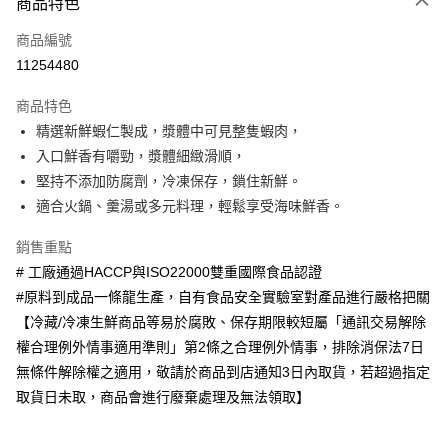
商品特色
運送方式
商品編號
冷凍-全家取貨付款
11254480
每筆NT$100，滿NT$390(含以上)免運費
商品特色
冷凍-付款後全家取貨
精選新鮮蝦仁製成，漿體中可見整隻蝦肉，
每筆NT$100，滿NT$390(含以上)免運費
入口鮮香有嚼勁，漿體細緻滑順，
堅持不添加防腐劑，冷凍保存，鎖住新鮮。
適合火鍋、羹湯或多元料理，輕鬆享受海味鮮香。
銷售重點
# 工廠通過HACCP與ISO22000雙重國際食品認證
#原料到成品一條龍生產，自有食品安全實驗室對產品進行嚴格把關
【冷藏/冷凍生鮮商品等易於腐敗、保存期限較短屬「通訊交易解除
權合理例外情事適用準則」第2條之合理例外情事，排除消保法7日
無條件解除權之適用，敬請於商品到店通知3日內取貨，若超過指定
取貨日未取，商品會進行廢棄處理及無法領取】