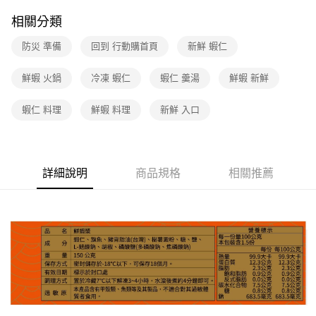
相關分類
防災 準備
回到 行動購首頁
新鮮 蝦仁
鮮蝦 火鍋
冷凍 蝦仁
蝦仁 羹湯
鮮蝦 新鮮
蝦仁 料理
鮮蝦 料理
新鮮 入口
詳細說明
商品規格
相關推薦