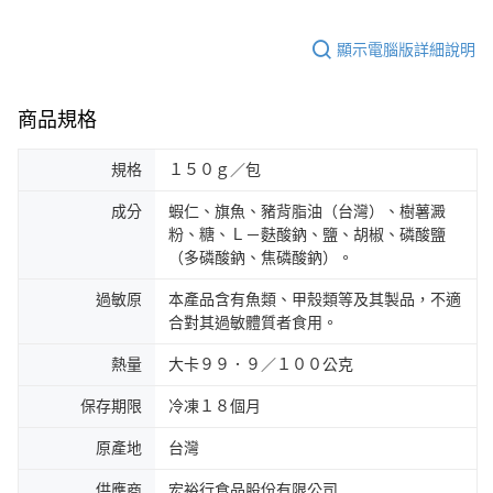
顯示電腦版詳細說明
商品規格
規格
１５０ｇ／包
成分
蝦仁、旗魚、豬背脂油（台灣）、樹薯澱
粉、糖、Ｌ－麩酸鈉、鹽、胡椒、磷酸鹽
（多磷酸鈉、焦磷酸鈉）。
過敏原
本產品含有魚類、甲殼類等及其製品，不適
合對其過敏體質者食用。
熱量
大卡９９．９／１００公克
保存期限
冷凍１８個月
原產地
台灣
供應商
宏裕行食品股份有限公司