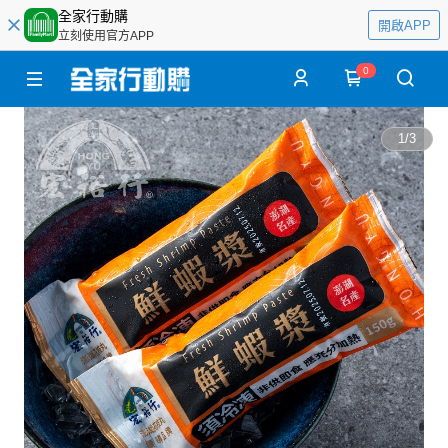
全家行動購
開啟APP
立刻使用官方APP
0
1
/
3