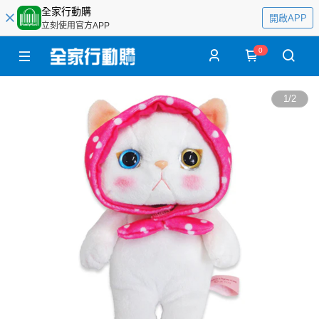
全家行動購
開啟APP
立刻使用官方APP
0
1
/
2