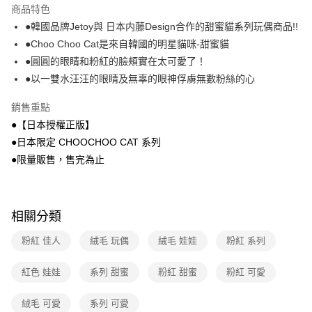
本島宅配-活動商品
商品特色
免運費
●韓國品牌Jetoy與 日本内藤Design合作的甜蜜貓系列玩偶商品!!
●Choo Choo Cat是來自韓國的明星貓咪-甜蜜貓
離島宅配-常溫商品
●圓圓的眼睛和粉紅的臉頰實在太可愛了！
免運費
●以一雙水汪汪的眼睛及無辜的眼神俘虜無數粉絲的心
銷售重點
●【日本授權正版】
●日本限定 CHOOCHOO CAT 系列
●限量販售，售完為止
相關分類
粉紅 佳人
絨毛 玩偶
絨毛 娃娃
粉紅 系列
紅色 娃娃
系列 甜蜜
粉紅 甜蜜
粉紅 可愛
絨毛 可愛
系列 可愛