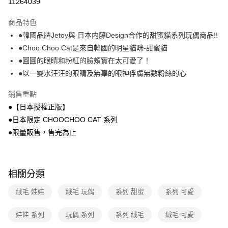
運送方式
11264039
本島宅配-活動商品
商品特色
免運費
●韓國品牌Jetoy與 日本内藤Design合作的甜蜜貓系列玩偶商品!!
●Choo Choo Cat是來自韓國的明星貓咪-甜蜜貓
離島宅配-常溫商品
●圓圓的眼睛和粉紅的臉頰實在太可愛了！
免運費
●以一雙水汪汪的眼睛及無辜的眼神俘虜無數粉絲的心
銷售重點
●【日本授權正版】
●日本限定 CHOOCHOO CAT 系列
●限量販售，售完為止
相關分類
絨毛 娃娃
絨毛 玩偶
系列 甜蜜
系列 可愛
娃娃 系列
玩偶 系列
系列 絨毛
絨毛 可愛