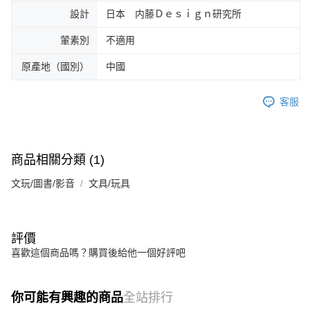
設計
日本 内藤Ｄｅｓｉｇｎ研究所
葷素別
不適用
原產地（國別）
中國
客服
商品相關分類 (1)
文玩/圖書/影音
文具/玩具
評價
喜歡這個商品嗎？購買後給他一個好評吧
你可能有興趣的商品
全站排行