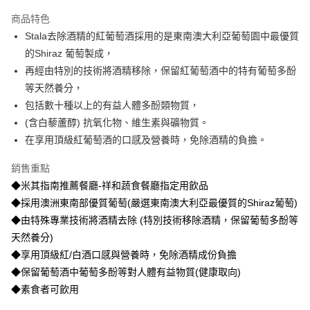
本島宅配-活動商品
商品特色
免運費
Stala去除酒精的紅葡萄酒採用的是東南澳大利亞葡萄園中最優質
的Shiraz 葡萄製成，
離島宅配-常溫商品
再經由特別的技術將酒精移除，保留紅葡萄酒中的特有葡萄多酚
免運費
等天然養分，
包括數十種以上的有益人體多酚類物質，
(含白藜蘆醇) 抗氧化物、維生素與礦物質。
在享用頂級紅葡萄酒的口感及營養時，免除酒精的負擔。
銷售重點
◆米其指南推薦餐廳-祥和蔬食餐廳指定用飲品
◆採用澳洲東南部優質葡萄(嚴選東南澳大利亞最優質的Shiraz葡萄)
◆由特殊專業技術將酒精去除 (特別技術移除酒精，保留葡萄多酚等
天然養分)
◆享用頂級紅/白酒口感與營養時，免除酒精成份負擔
◆保留葡萄酒中葡萄多酚等對人體有益物質(健康取向)
◆素食者可飲用