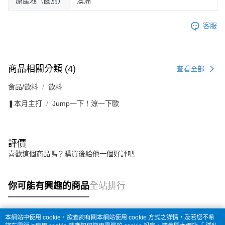
原產地（國別）
澳洲
客服
商品相關分類 (4)
查看全部
食品/飲料
飲料
❚本月主打
Jump一下！涼一下歐
評價
喜歡這個商品嗎？購買後給他一個好評吧
你可能有興趣的商品
全站排行
本網站中使用 cookie，欲查詢有關本網站使用 cookie 方式之詳情，及若您不希
熱門標籤