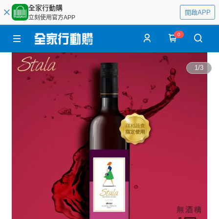
全家行動購
開啟APP
立刻使用官方APP
0
1
/
3