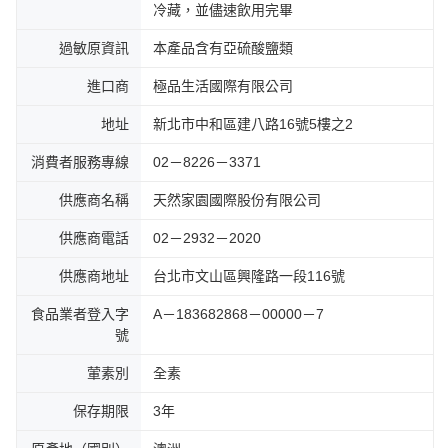
冷藏，並儘速飲用完畢
過敏原資訊
本產品含有亞硫酸鹽類
進口商
極品生活國際有限公司
地址
新北市中和區建八路16號5樓之2
消費者服務專線
02－8226－3371
供應商名稱
天然家園國際股份有限公司
供應商電話
02－2932－2020
供應商地址
台北市文山區興隆路一段116號
食品業者登入字
A－183682868－00000－7
號
葷素別
全素
保存期限
3年