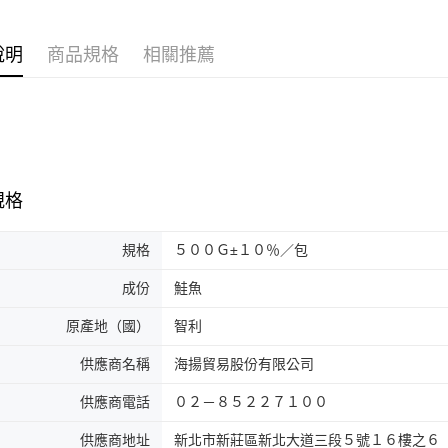
說明
商品規格
相關推薦
規格
規格
５００Ｇ±１０％／包
成份
鮭魚
原產地（國）
智利
供應商名稱
海揚貿易股份有限公司
供應商電話
０２－８５２２７１００
供應商地址
新北市新莊區新北大道三段５號１６樓之６