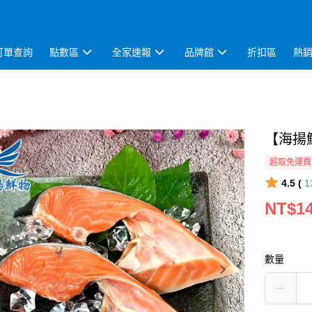
訂單查詢
點數區
全家速報
品牌館
折扣區
熱
【海揚鮮
超取免運費
4.5 (
1
NT$1
數量