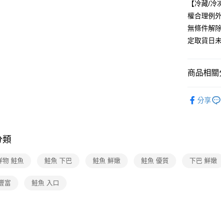
【冷藏/
權合理例
無條件解
定取貨日
商品相關分
美食/生鮮
分享
❚熱門話
配
品牌旗艦
分類
❚本月主
鮮物 鮭魚
鮭魚 下巴
鮭魚 鮮嫩
鮭魚 優質
下巴 鮮嫩
豐富
鮭魚 入口