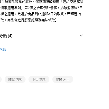
冷凍生鮮商品等易於腐敗、保存期限較短屬「通訊交易解除
外情事適用準則」第2條之合理例外情事，排除消保法7日
除權之適用，敬請於商品到店通知3日內取貨，若超過指
未取，商品會進行廢棄處理及無法領取】
類 (4)
水產
客服
題
冷凍店配｜購物指南
人氣美食/生鮮/飲品｜冷凍店
館
❚ 海揚鮮物
打
月圓好食光
炙友極饗-食材/用品
鮮嫩 燒烤
下巴 燒烤
鮮嫩 入口