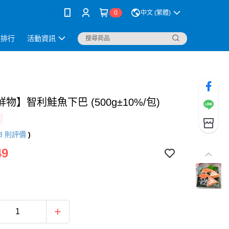
0
中文 (繁體)
銷排行
活動資訊
物】智利鮭魚下巴 (500g±10%/包)
3
則評價
)
49