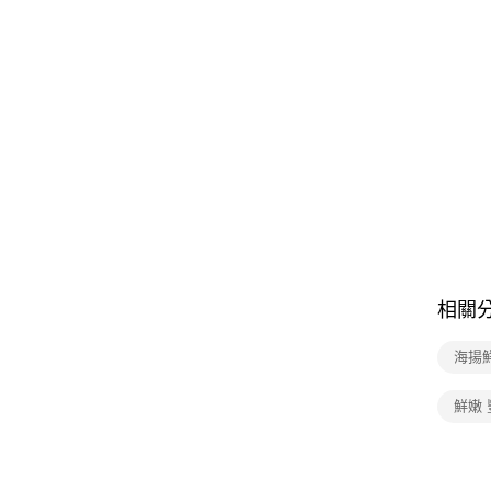
相關
海揚
鮮嫩 