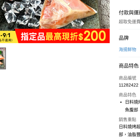
付款與運
超取免運
付款方式
品牌
全家線上
海揚鮮物
超商取貨
商品特色
商品編號
運送方式
11282422
冷凍-全家
商品特色
免運費
日料燒
魚腹部
冷凍-付款
銷售重點
免運費
日料燒烤
部，油脂