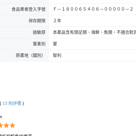
食品業者登入字號
Ｆ－１８００６５４０６－０００００－２
保存期限
２年
過敏原
本產品含有頭足類、海鮮、魚類，不適合對
葷素別
葷
原產地（國別）
智利
(
13
則評價
)
*n