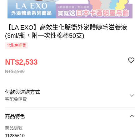
【LA EXO】高效生化脈衝外泌體睫毛滋養液
(3ml/瓶，附一次性棉棒50支)
宅配免運費
NT$2,533
NT$2,980
付款與運送方式
宅配免運費
付款方式
商品特色
全家線上支付
商品編號
運送方式
11285610