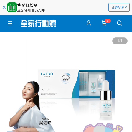
全家行動購
開啟APP
立刻使用官方APP
0
1
/
1