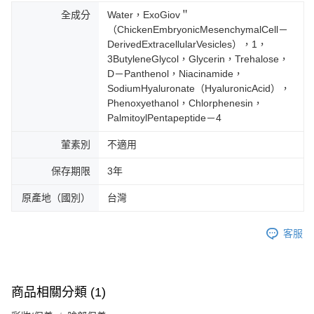
全成分
Water，ExoGiov＂
（ChickenEmbryonicMesenchymalCell－
DerivedExtracellularVesicles），1，
3ButyleneGlycol，Glycerin，Trehalose，
D－Panthenol，Niacinamide，
SodiumHyaluronate（HyaluronicAcid），
Phenoxyethanol，Chlorphenesin，
PalmitoylPentapeptide－4
葷素別
不適用
保存期限
3年
原產地（國別）
台灣
客服
商品相關分類 (1)