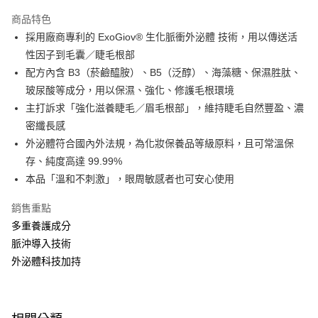
本島宅配-活動商品
商品特色
免運費
採用廠商專利的 ExoGiov® 生化脈衝外泌體 技術，用以傳送活
性因子到毛囊／睫毛根部
離島宅配-常溫商品
配方內含 B3（菸鹼醯胺）、B5（泛醇）、海藻糖、保濕胜肽、
免運費
玻尿酸等成分，用以保濕、強化、修護毛根環境
主打訴求「強化滋養睫毛／眉毛根部」，維持睫毛自然豐盈、濃
密纖長感
外泌體符合國內外法規，為化妝保養品等級原料，且可常溫保
存、純度高達 99.99%
本品「溫和不刺激」，眼周敏感者也可安心使用
銷售重點
多重養護成分
脈沖導入技術
外泌體科技加持