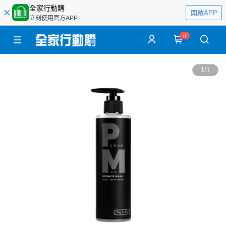
全家行動購
開啟APP
立刻使用官方APP
0
1
/
1