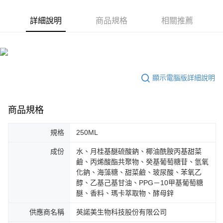
詳細說明
商品規格
相關推薦
顯示電腦版詳細說明
商品規格
規格
250ML
成份
水、月桂基醚硫酸鈉、椰油酰胺丙基甜菜
鹼、丙烯酸酯共聚物、癸基葡萄糖苷、氫氧
化鈉、海藻糖、甜菜鹼、玻尿酸、苯氧乙
醇、乙基己基甘油、PPG－10甲基葡萄糖
醚、香料、瑪卡萃取物、酵母鋅
供應商名稱
英諾美生物科技股份有限公司