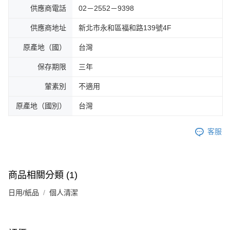
供應商電話
02－2552－9398
供應商地址
新北市永和區福和路139號4F
原產地（國）
台灣
保存期限
三年
葷素別
不適用
原產地（國別）
台灣
客服
商品相關分類 (1)
日用/紙品
個人清潔