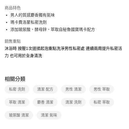
本島宅配-活動商品
商品特色
免運費
男人的質感麝香獨有氣味
瑪卡費洛蒙私密洗劑
離島宅配-常溫商品
添加玻尿酸、酵母鋅、萃取自秘魯國寶瑪卡配方
免運費
銷售重點
沐浴時 按壓1次搓揉起泡重點洗淨男性私密處 連續兩周提升私密活
力 也可用於全身清洗
相關分類
私密 洗劑
清潔 配方
男性 清潔
男性 萃取
萃取 清潔
麝香 清潔
清潔 洗劑
私密 萃取
玻尿酸 清潔
清潔 氣味