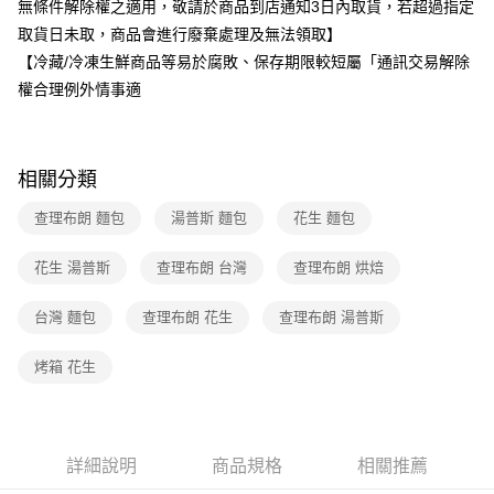
無條件解除權之適用，敬請於商品到店通知3日內取貨，若超過指定
取貨日未取，商品會進行廢棄處理及無法領取】
【冷藏/冷凍生鮮商品等易於腐敗、保存期限較短屬「通訊交易解除
權合理例外情事適
相關分類
查理布朗 麵包
湯普斯 麵包
花生 麵包
花生 湯普斯
查理布朗 台灣
查理布朗 烘焙
台灣 麵包
查理布朗 花生
查理布朗 湯普斯
烤箱 花生
詳細說明
商品規格
相關推薦