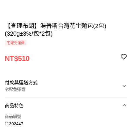
【查理布朗】湯普斯台灣花生麵包(2包)
(320g±3%/包*2包)
宅配免運費
NT$510
付款與運送方式
宅配免運費
付款方式
商品特色
全家線上支付
商品編號
運送方式
11302447