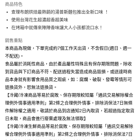
冷凍本島宅配
商品特色
免運費
查理布朗烘焙最熱銷的湯普斯麵包推出全新口味 ！
使用台灣花生超濃超香超美味
離島宅配-冷凍商品
在烤箱中就傳來陣陣香味讓大人小孩都流口水！
免運費
銷售重點
本商品為現做，下單完成約7個工作天出貨，不含假日(週日、週一
不配送)。
食品屬於消耗性商品，由於產品屬性特殊且有保存期限問題，除收
到貨品與下訂商品不符、配送過程失當造成商品毀損，或送達時商
品本身就有影響食用品質之瑕疵，如：腐爛、破裂、發霉等情形可
退換貨外，恕無法退換貨。
【冷藏/冷凍商品等易於腐敗、保存期限較短屬「通訊交易解除權合
理例外情事適用準則」第2條之合理例外情事，排除消保法7日無條
件解除權之適用，敬請於商品到店通知2日內取貨，若超過指定取貨
日未取，商品會進行廢棄處理及無法領取】
【冷藏/冷凍生鮮商品等易於腐敗、保存期限較短屬「通訊交易解除
權合理例外情事適用準則」第2條之合理例外情事，排除消保法7日