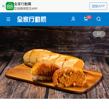
全家行動購
開啟APP
立刻使用官方APP
0
1
/
2