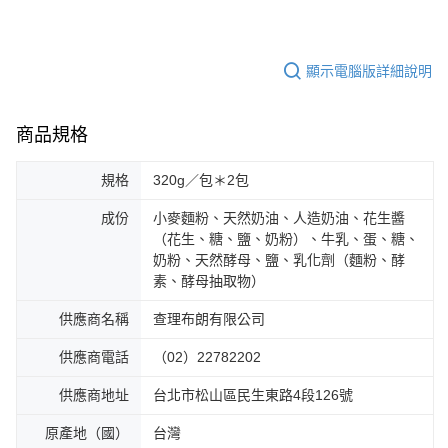
顯示電腦版詳細說明
商品規格
規格
320g／包＊2包
成份
小麥麵粉、天然奶油、人造奶油、花生醬
（花生、糖、鹽、奶粉）、牛乳、蛋、糖、
奶粉、天然酵母、鹽、乳化劑（麵粉、酵
素、酵母抽取物）
供應商名稱
查理布朗有限公司
供應商電話
（02）22782202
供應商地址
台北市松山區民生東路4段126號
原產地（國）
台灣