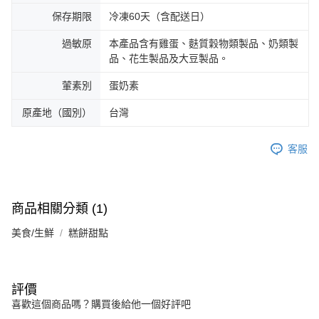
保存期限
冷凍60天（含配送日）
過敏原
本產品含有雞蛋、麩質穀物類製品、奶類製
品、花生製品及大豆製品。
葷素別
蛋奶素
原產地（國別）
台灣
客服
商品相關分類 (1)
美食/生鮮
糕餅甜點
評價
喜歡這個商品嗎？購買後給他一個好評吧