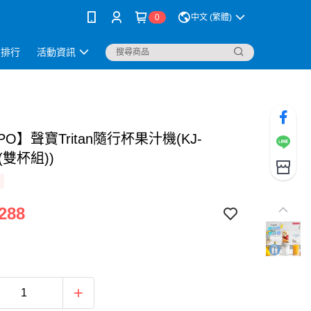
0
中文 (繁體)
銷排行
活動資訊
PO】聲寶Tritan隨行杯果汁機(KJ-
 (雙杯組))
288