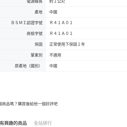
電源線長
約１公尺
產地
中國
ＢＳＭＩ認證字號
Ｒ４１Ａ０１
商檢字號
Ｒ４１Ａ０１
保固
正常使用下保固１年
葷素別
不適用
原產地（國別）
中國
個商品嗎？購買後給他一個好評吧
有興趣的商品
全站排行