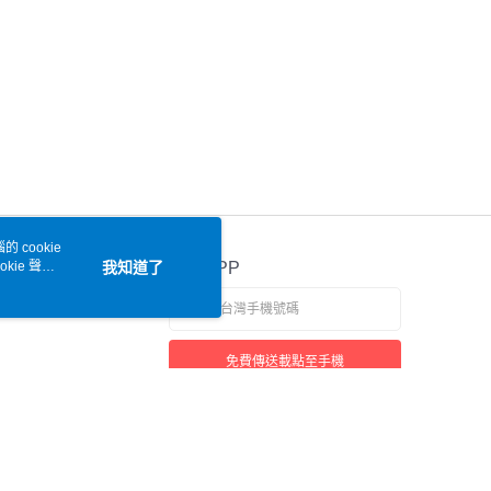
 cookie
kie 聲明
我知道了
官方APP
免費傳送載點至手機
本站最佳瀏覽環境請使用 Google Chrome、Firefox 或 Edge 以上版本