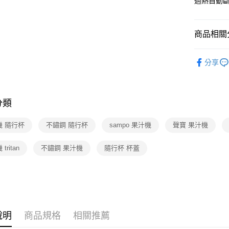
過熱自動
商品相關分
3C/家電
分享
分類
機 隨行杯
不鏽鋼 隨行杯
sampo 果汁機
聲寶 果汁機
tritan
不鏽鋼 果汁機
隨行杯 杯蓋
說明
商品規格
相關推薦