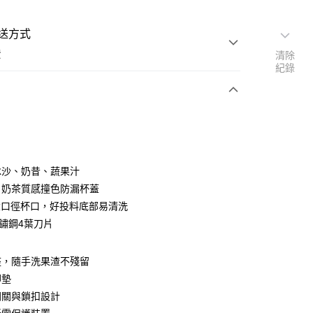
送方式
費
清除
紀錄
支付
冰沙、奶昔、蔬果汁
活動商品
、奶茶質感撞色防漏杯蓋
m大口徑杯口，好投料底部易清洗
不鏽鋼4葉刀片
常溫商品
座，隨手洗果渣不殘留
腳墊
開關與鎖扣設計