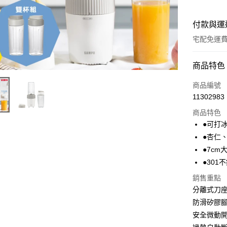
付款與運
宅配免運
付款方式
商品特色
全家線上
商品編號
11302983
商品特色
運送方式
●可打
本島宅配-
●杏仁
免運費
●7c
●301
離島宅配-
銷售重點
免運費
分離式刀
防滑矽膠
安全微動