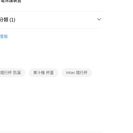
斷電保護裝置
類 (1)
廚房家電
客服
隨行杯 防漏
果汁機 杯蓋
tritan 隨行杯