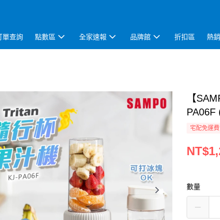
訂單查詢
點數區
全家速報
品牌館
折扣區
熱
【SAM
PA06F
宅配免運費
NT$1,
數量