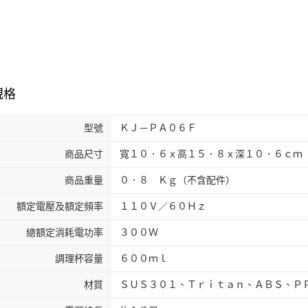
規格
型號
ＫＪ－ＰＡ０６Ｆ
商品尺寸
寬１０．６ｘ高１５．８ｘ深１０．６ｃｍ
商品重量
０．８ Ｋｇ（不含配件）
額定電壓及額定頻率
１１０Ｖ／６０Ｈｚ
總額定消耗電功率
３００Ｗ
調理杯容量
６００ｍｌ
材質
ＳＵＳ３０１、Ｔｒｉｔａｎ、ＡＢＳ、Ｐ