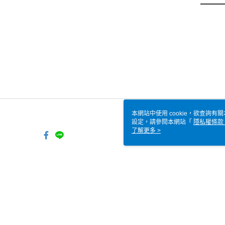
本網站中使用 cookie，欲查詢有關
設定，請參閱本網站「
隱私權條款
使用 cookie。
了解更多 >
TW-MWG1-66-208 Web2.0
© 2026 by 全家便利商店股份有限公司