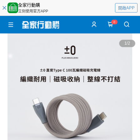
全家行動購
開啟APP
立刻使用官方APP
0
1
/
2