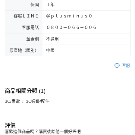
保固
１年
客服ＬＩＮＥ
＠ｐｌｕｓｍｉｎｕｓ０
客服電話
０８００－０６６－００６
葷素別
不適用
原產地（國別）
中國
客服
商品相關分類 (1)
3C/家電
3C週邊/配件
評價
喜歡這個商品嗎？購買後給他一個好評吧