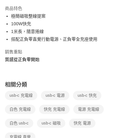
運送方式
商品特色
極簡磁吸整線提案
全家取貨付款
100W快充
免運費
1米長，隨意捲線
常溫-付款後全家取貨
搭配正負零直覺行動電源、正負零全充座使用
免運費
銷售重點
質感從正負零開始
相關分類
usb-c 充電線
usb-c 電源
usb-c 快充
白色 充電線
快充 充電線
電源 充電線
白色 usb-c
usb-c 磁吸
快充 電源
充電線 直覺