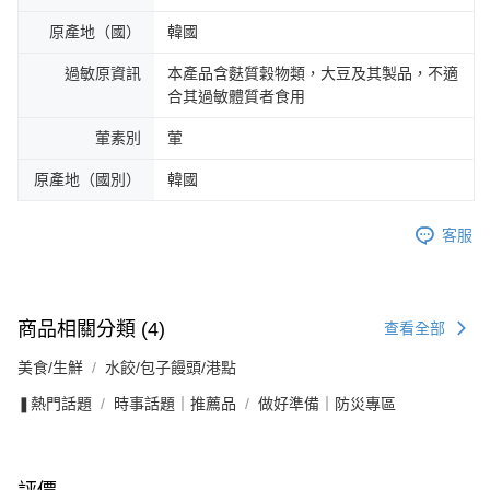
原產地（國）
韓國
過敏原資訊
本產品含麩質穀物類，大豆及其製品，不適
合其過敏體質者食用
葷素別
葷
原產地（國別）
韓國
客服
商品相關分類 (4)
查看全部
美食/生鮮
水餃/包子饅頭/港點
❚熱門話題
時事話題｜推薦品
做好準備｜防災專區