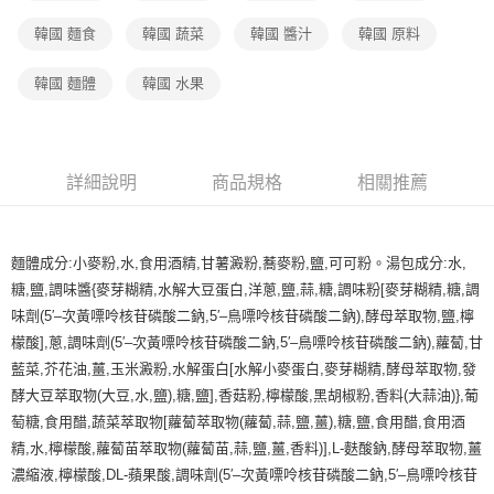
韓國 麵食
韓國 蔬菜
韓國 醬汁
韓國 原料
韓國 麵體
韓國 水果
詳細說明
商品規格
相關推薦
麵體成分:小麥粉,水,食用酒精,甘薯澱粉,蕎麥粉,鹽,可可粉。湯包成分:水,
糖,鹽,調味醬{麥芽糊精,水解大豆蛋白,洋蔥,鹽,蒜,糖,調味粉[麥芽糊精,糖,調
味劑(5′–次黃嘌呤核苷磷酸二鈉,5′–鳥嘌呤核苷磷酸二鈉),酵母萃取物,鹽,檸
檬酸],蔥,調味劑(5′–次黃嘌呤核苷磷酸二鈉,5′–鳥嘌呤核苷磷酸二鈉),蘿蔔,甘
藍菜,芥花油,薑,玉米澱粉,水解蛋白[水解小麥蛋白,麥芽糊精,酵母萃取物,發
酵大豆萃取物(大豆,水,鹽),糖,鹽],香菇粉,檸檬酸,黑胡椒粉,香料(大蒜油)},葡
萄糖,食用醋,蔬菜萃取物[蘿蔔萃取物(蘿蔔,蒜,鹽,薑),糖,鹽,食用醋,食用酒
精,水,檸檬酸,蘿蔔苗萃取物(蘿蔔苗,蒜,鹽,薑,香料)],L-麩酸鈉,酵母萃取物,薑
濃縮液,檸檬酸,DL-蘋果酸,調味劑(5′–次黃嘌呤核苷磷酸二鈉,5′–鳥嘌呤核苷