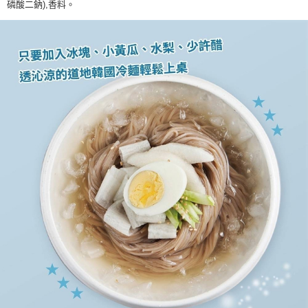
磷酸二鈉),香料。