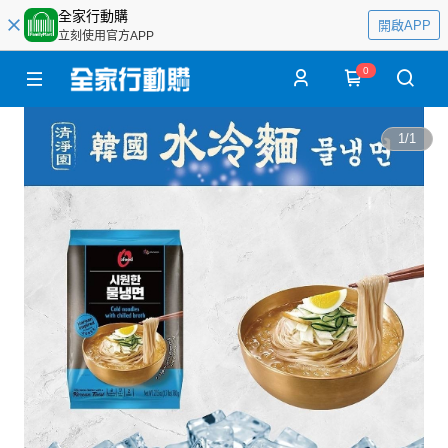
全家行動購
開啟APP
立刻使用官方APP
0
1
/
1