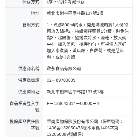
保存方式
請0～7度C冷藏保存
地址
新北市樹林區學林路137號1樓
食用方式
1．煮沸800ml的水，開始沸騰時將1人份的
麵放入鍋裡2．持續攪拌麵體1分鐘，避免沾
黏3．起鍋後，過幾次冷水，瀝乾，放入碗
中4．加入醬包，攪拌均勻，可視個人喜好
加入水煮蛋，黃瓜絲，白蘿蔔，或是芝麻
粉，或是1匙醋
供應商名稱
敬永食品有限公司
供應商電話
02－89703639
供應商地址
新北市樹林區學林路137號1樓
食品業者登入字
F－128643314－00000－4
號
投保產品責任險
華南產物保險股份有限公司（保單號碼：
字號
1406第132050478號本單係1406字第
122050389號續保）