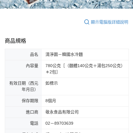
顯示電腦版詳細說明
商品規格
品名
清淨園－韓國水冷麵
內容量
780公克［（麵體140公克＋湯包250公克）
＊2包］
有效日期（西元
如標示
年月日）
保存期限
8個月
進口商
敬永食品有限公司
電話
02－89703639