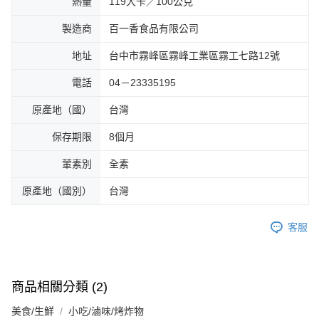
熱量
119大卡／100公克
製造商
百一香食品有限公司
地址
台中市霧峰區霧峰工業區霧工七路12號
電話
04－23335195
原產地（國）
台灣
保存期限
8個月
葷素別
全素
原產地（國別）
台灣
客服
商品相關分類 (2)
美食/生鮮
小吃/滷味/烤炸物