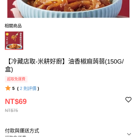
相關商品
【冷藏店取-米耕好廚】油香椒麻蒟蒻(150G/
盒)
超取免運費
5
(
2
則評價
)
NT$69
NT$75
付款與運送方式