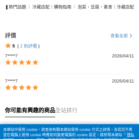
❚熱門話題
冷藏店配｜購物指南
泡菜、豆腐、素食｜冷藏店配
評價
查看全部
5
(
2
則評價
)
7*****7
2026/04/11
7*****7
2026/04/11
你可能有興趣的商品
全站排行
本網站中使用 cookie，欲查詢有關本網站使用 cookie 方式之詳情，及若您不希
熱門標籤
望在電腦上使用 cookie 時應如何變更電腦的 cookie 設定，請參閱本網站「
隱私