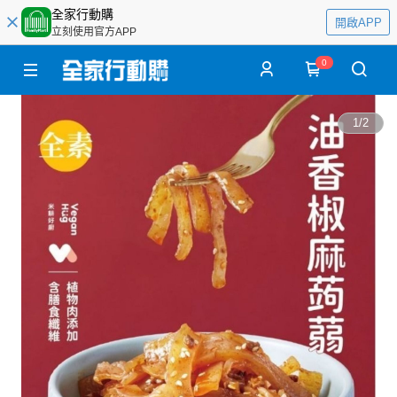
全家行動購
開啟APP
立刻使用官方APP
0
1
/
2