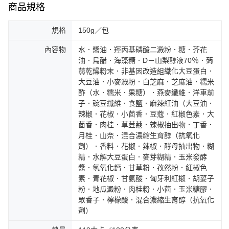
商品規格
規格
150g／包
內容物
水．醬油．羥丙基磷酸二澱粉．糖．芥花
油．烏醋．海藻糖．D－山梨醇液70％．蒟
蒻乾燥粉末．非基因改造組織化大豆蛋白．
大豆油．小麥澱粉．白芝麻．芝麻油．糯米
酢（水．糯米．果糖）．燕麥纖維．洋車前
子．豌豆纖維．食鹽．麻辣紅油（大豆油．
辣椒．花椒．小茴香．豆蔻．紅椒色素．大
茴香．肉桂．草荳蔻．辣椒抽出物．丁香．
月桂．山奈．混合濃縮生育醇（抗氧化
劑）．香料．花椒．辣椒．酵母抽出物．糊
精．水解大豆蛋白．麥芽糊精．玉米發酵
醬．氫氧化鈣．甘草粉．孜然粉．紅椒色
素．青花椒．甘氨酸．匈牙利紅椒．胡荽子
粉．地瓜澱粉．肉桂粉．小茴．玉米糖膠．
眾香子．檸檬酸．混合濃縮生育醇（抗氧化
劑）