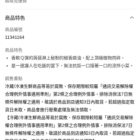
超取免運費
付款方式
商品特色
全家線上支付
商品編號
運送方式
11341164
冷藏-付款後全家取貨
商品特色
免運費
香軟Ｑ彈的蒟蒻淋上秘制的椒香麻油，配上頂級植物肉碎，
是一道讓人在吃飯的當下，無法抗拒一口接著一口的涼拌小菜。
銷售重點
冷藏/冷凍生鮮商品等易於腐敗、保存期限較短屬「通訊交易解除權
合理例外情事適用準則」第2條之合理例外情事，排除消保法7日無
條件解除權之適用，敬請於商品到店通知3日內取貨，若超過指定取
貨日未取，商品會進行廢棄處理及無法領取。
【冷藏/冷凍生鮮商品等易於腐敗、保存期限較短屬「通訊交易解除
權合理例外情事適用準則」第2條之合理例外情事，排除消保法7日
無條件解除權之適用，敬請於商品到店通知3日內取貨，若超過指定