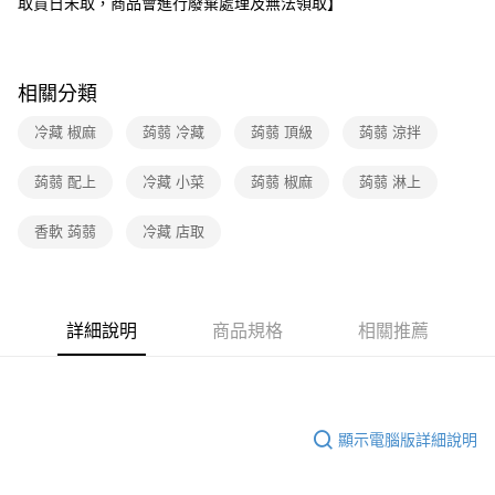
取貨日未取，商品會進行廢棄處理及無法領取】
相關分類
冷藏 椒麻
蒟蒻 冷藏
蒟蒻 頂級
蒟蒻 涼拌
蒟蒻 配上
冷藏 小菜
蒟蒻 椒麻
蒟蒻 淋上
香軟 蒟蒻
冷藏 店取
詳細說明
商品規格
相關推薦
顯示電腦版詳細說明