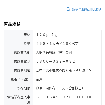
顯示電腦版詳細說明
商品規格
規格
１２０ｇ±５ｇ
熱量
２５８．１大卡／１００公克
供應商名稱
大鼎活蝦餐廳（股）公司
供應商電話
０８００－０３２－０３２
供應商地址
台中市北屯區文心路四段６９６號２５Ｆ
原產地（國）
台灣
保存期限
冷凍下可保存１０天（含配送日）
食品業者登入字
Ｂ－１１６４９０９２６－０００００－９
號