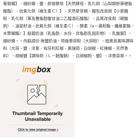
葡萄糖】、細砂糖、鹽、即發酵母【天然酵母、乳化劑（山梨醇酐單硬脂
酸酯）、抗氧化劑（維生素Ｃ）】、天然麥芽精、麵包改良劑【小麥麵
粉、乳化劑（單及雙脂肪酸甘油二乙醯酒石酸酯）、品質改良劑（碳酸
鈣）、油菜籽油、抗氧化劑（維生素Ｃ）、酵素（α－澱粉酶、纖維素酶、
木聚糖酶）】殺菌奶油（乳脂肪、水份、非脂肪乳固形物）、乳酸菌】、
細砂糖。。內餡成份:無鹽奶油、特級香蒜粉（大蒜粉）、紐奧良風味調味
料（大蒜、鹽、洋蔥、匈牙利紅椒、奧瑞岡、白胡椒、紅辣椒、天然香
料）、胡椒鹽【調味劑（Ｌ－麩酸鈉）、白胡椒粉、鹽】、洋香菜葉。。