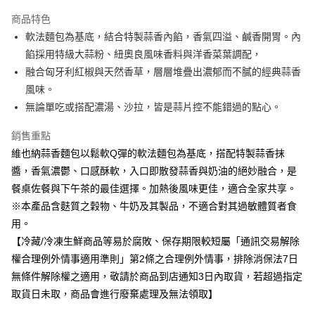
冷凍本島宅配
商品特色
免運費
軟法麵包為基底，結合特製蒜香內餡，香氣四溢、鹹香開胃。內
餡採用特級大蒜粉、紐奧良風味香料與洋香菜葉調配，
融合匈牙利紅椒與天然香草，層層堆疊出濃郁而不膩的經典蒜香
風味。
無論單吃或搭配濃湯、沙拉，皆是蒜片控不能錯過的點心。
銷售重點
維也納蒜香麵包以鬆軟Q彈的軟法麵包為基底，搭配特製蒜香抹
醬，香氣濃鬱、口感酥軟，入口即散發蒜香與奶油的絕妙融合，是
餐桌佐餐與下午茶的最佳選擇。加熱後風味更佳，適合全家共享。
※本產品含麩質之穀物、牛奶及其製品，不適合對其過敏體質者食
用。
【冷藏/冷凍生鮮商品等易於腐敗、保存期限較短屬「通訊交易解除
權合理例外情事適用準則」第2條之合理例外情事，排除消保法7日
無條件解除權之適用，敬請於商品到店通知3日內取貨，若超過指定
取貨日未取，商品會進行廢棄處理及無法領取】