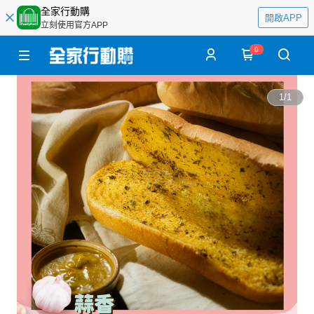
全家行動購
開啟APP
立刻使用官方APP
0
1
/
1