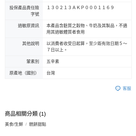
投保產品責任險
１３０２１３ＡＫＰ０００１１６９
字號
過敏原資訊
本產品含麩質之穀物、牛奶及其製品，不適
用其過敏體質者食用
其他說明
以消費者收受日起算，至少距有效日期５～
７日以上。
葷素別
五辛素
原產地（國別）
台灣
客服
商品相關分類 (1)
美食/生鮮
糕餅甜點