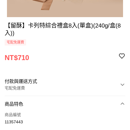
【留酥】卡列特綜合禮盒8入(單盒)(240g/盒(8
入))
宅配免運費
NT$710
付款與運送方式
宅配免運費
付款方式
商品特色
全家線上支付
商品編號
運送方式
11357443