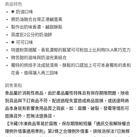
本島宅配-活動商品
商品特色
免運費
✱ 奶油口味
將奶油融合台灣正港鹹蛋黃
製作出奶味香濃、鹹甜酥鬆
高度近2公分的奶油餅
✱ 可可口味
特選粉質細膩、香氣濃郁的藍黛可可粉加上比利時DLA黑巧克力
微苦甜的滋味與奶油完美結合
獨特的烘焙手法成就清爽、酥鬆的口感加上可可本身獨有的柔和
花香，值得讓人再三回味
銷售重點
食品屬於消耗性商品，由於產品屬性特殊且有保存期限問題，除收
到貨品與下訂商品不符、配送過程失當造成商品毀損，或送達時商
品本身就有影響食用品質之瑕疵，如：腐爛、破裂、發霉等情形可
退換貨外，恕無法退換貨。
【冷藏/冷凍商品等易於腐敗、保存期限較短屬「通訊交易解除權合
理例外情事適用準則」第2條之合理例外情事，排除消保法7日無條