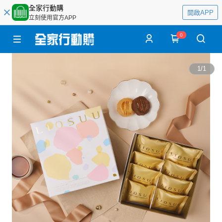
全家行動購
開啟APP
立刻使用官方APP
0
1
/
1