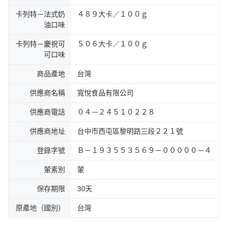
卡列特－法式奶
４８９大卡／１００ｇ
油口味
卡列特－慶祝可
５０６大卡／１００ｇ
可口味
商品產地
台灣
供應商名稱
寬悅食品有限公司
供應商電話
０４－２４５１０２２８
供應商地址
台中市西屯區黎明路三段２２１號
登錄字號
Ｂ－１９３５５３５６９－０００００－４
葷素別
葷
保存期限
30天
原產地（國別）
台灣