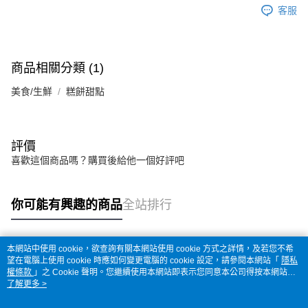
客服
商品相關分類 (1)
美食/生鮮
糕餅甜點
評價
喜歡這個商品嗎？購買後給他一個好評吧
你可能有興趣的商品
全站排行
本網站中使用 cookie，欲查詢有關本網站使用 cookie 方式之詳情，及若您不希
熱門標籤
望在電腦上使用 cookie 時應如何變更電腦的 cookie 設定，請參閱本網站「
隱私
權條款
」之 Cookie 聲明。您繼續使用本網站即表示您同意本公司得按本網站使
用條款之 Cookie 聲明使用 cookie。
了解更多 >