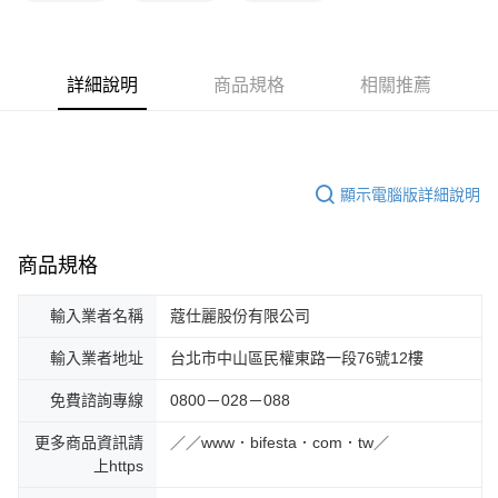
詳細說明
商品規格
相關推薦
顯示電腦版詳細說明
商品規格
輸入業者名稱
蔻仕麗股份有限公司
輸入業者地址
台北市中山區民權東路一段76號12樓
免費諮詢專線
0800－028－088
更多商品資訊請
／／www．bifesta．com．tw／
上https