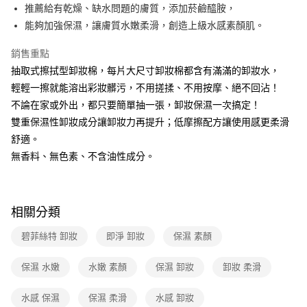
推薦給有乾燥、缺水問題的膚質，添加菸鹼醯胺，
全家取貨付款
能夠加強保濕，讓膚質水嫩柔滑，創造上級水感素顏肌。
免運費
銷售重點
常溫-付款後全家取貨
抽取式擦拭型卸妝棉，每片大尺寸卸妝棉都含有滿滿的卸妝水，
免運費
輕輕一擦就能溶出彩妝髒污，不用搓揉、不用按摩、絕不回沾！
不論在家或外出，都只要簡單抽一張，卸妝保濕一次搞定！
雙重保濕性卸妝成分讓卸妝力再提升；低摩擦配方讓使用感更柔滑
舒適。
無香料、無色素、不含油性成分。
相關分類
碧菲絲特 卸妝
即淨 卸妝
保濕 素顏
保濕 水嫩
水嫩 素顏
保濕 卸妝
卸妝 柔滑
水感 保濕
保濕 柔滑
水感 卸妝