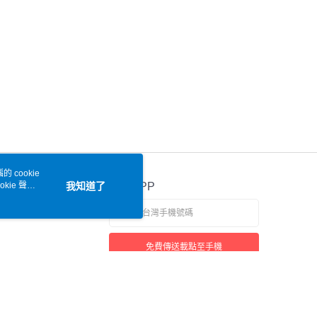
 cookie
kie 聲明
我知道了
官方APP
免費傳送載點至手機
本站最佳瀏覽環境請使用 Google Chrome、Firefox 或 Edge 以上版本