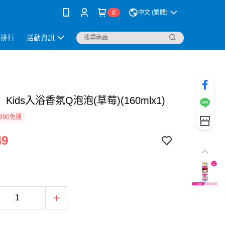
0
中文 (繁體)
銷排行
活動資訊
Kids入浴香氛Q泡泡(草莓)(160mlx1)
390免運
49