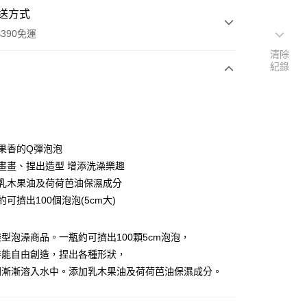
送方式
390免運
清除
紀錄
支付
付款
有果香的Q彈泡泡
自由畫畫、捏出造型 增添洗澡樂趣
添加乳木果油及荷荷芭油保濕成分
付款
瓶約可擠出100個泡泡(5cm大)
0，滿NT$390(含以上)免運費
後全家取貨
型泡澡商品。一瓶約可擠出100顆5cm泡泡，
0，滿NT$390(含以上)免運費
時能自由創造，捏出各種形狀，
間漸漸溶入水中。添加乳木果油及荷荷芭油保濕成分。