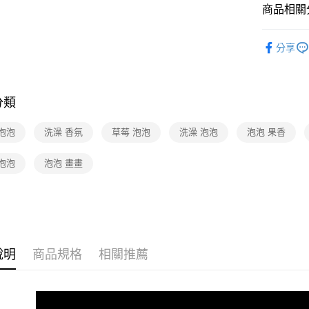
商品相關分
日用/紙品
分享
分類
泡泡
洗澡 香氛
草莓 泡泡
洗澡 泡泡
泡泡 果香
泡泡
泡泡 畫畫
說明
商品規格
相關推薦