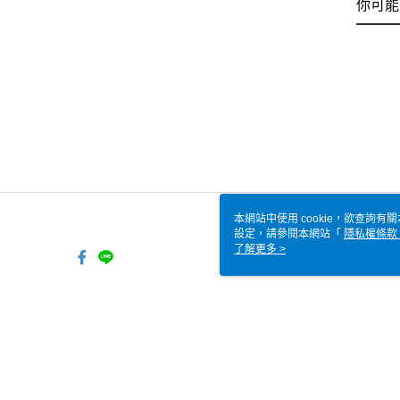
你可能
本網站中使用 cookie，欲查詢有關
設定，請參閱本網站「
隱私權條款
使用 cookie。
了解更多 >
TW-MWG1-61-170 Web2.0
© 2026 by 全家便利商店股份有限公司