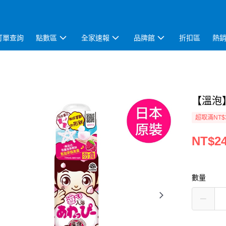
訂單查詢
點數區
全家速報
品牌館
折扣區
熱
【溫泡】
超取滿NT$
NT$2
數量