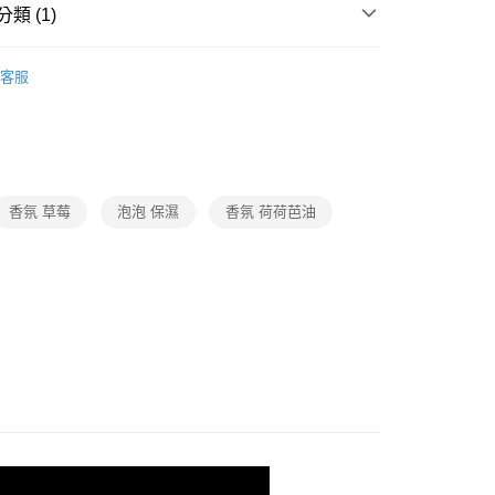
類 (1)
個人清潔
客服
香氛 草莓
泡泡 保濕
香氛 荷荷芭油