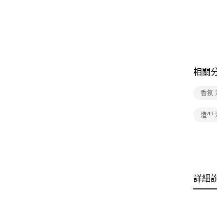
相關
香氛 
造型 
詳細