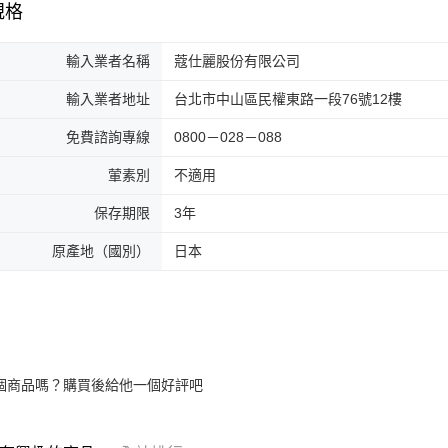
規格
輸入業者名稱
蔻仕麗股份有限公司
輸入業者地址
台北市中山區民權東路一段76號12樓
免費諮詢專線
0800－028－088
葷素別
不適用
保存期限
3年
原產地（國別）
日本
個商品嗎？購買後給他一個好評吧