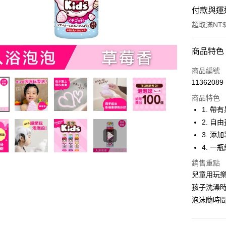
付款與運
超取滿NT$
付款方式
商品特色
全家線上
商品編號
11362089
超商取貨
商品特色
1. 帶
運送方式
2. 
3. 
全家取貨
4. 一
每筆NT$4
銷售重點
常溫-付款
兒童用玩樂
每筆NT$4
孩子洗澡
泡沫隨時